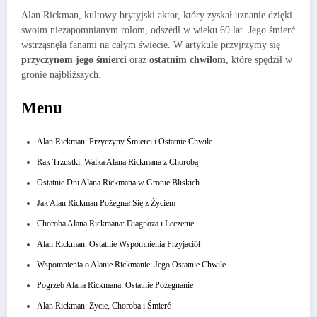
Alan Rickman, kultowy brytyjski aktor, który zyskał uznanie dzięki
swoim niezapomnianym rolom, odszedł w wieku 69 lat. Jego śmierć
wstrząsnęła fanami na całym świecie. W artykule przyjrzymy się
przyczynom jego śmierci
oraz
ostatnim chwilom
, które spędził w
gronie najbliższych.
Menu
Alan Rickman: Przyczyny Śmierci i Ostatnie Chwile
Rak Trzustki: Walka Alana Rickmana z Chorobą
Ostatnie Dni Alana Rickmana w Gronie Bliskich
Jak Alan Rickman Pożegnał Się z Życiem
Choroba Alana Rickmana: Diagnoza i Leczenie
Alan Rickman: Ostatnie Wspomnienia Przyjaciół
Wspomnienia o Alanie Rickmanie: Jego Ostatnie Chwile
Pogrzeb Alana Rickmana: Ostatnie Pożegnanie
Alan Rickman: Życie, Choroba i Śmierć