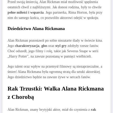
Przed swoją śmiercią, Alan Rickman miał możliwość spędzenia
ostatnich chwil z najbliższymi. Jak donosi rodzina, były to chwile
pełne miłości i wsparcia
. Jego partnerka, Rima Horton, była przy
nim do samego końca, co pozwoliło aktorowi odejść w spokoju.
Dziedzictwo Alana Rickmana
Alan Rickman pozostawił po sobie niezatarte ślady w świecie kina.
Jego
charakteryzacja
,
głos
oraz
styl gry
zdobyły rzesze fanów.
Choć odszedł, jego filmy i rolę, takie jak Severus Snape w serii
„Harry Potter”, na zawsze pozostaną w pamięci wielbicieli.
Jego talent oraz wpływ na przemysł filmowy są niezaprzeczalne, a
śmierć Alana Rickmana była ogromną stratą dla sztuki aktorskiej.
Jego dziedzictwo będzie na zawsze żywe w sercach fanów.
Rak Trzustki: Walka Alana Rickmana
z Chorobą
Alan Rickman, znany brytyjski aktor, miał do czynienia z
rak