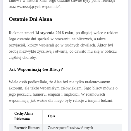
fanów i w historii kina. Jego ostatnie chwile były pełne refleksji
oraz wzruszających wspomnień.
Ostatnie Dni Alana
Rickman zmarł
14 stycznia 2016 roku
, po długiej walce z rakiem.
Jego ostatnie dni spędzał w otoczeniu najbliższych, a także
przyjaciół, którzy wspierali go w trudnych chwilach. Aktor był
osobą niezwykle życzliwą i otwartą, co dawało mu siłę w obliczu
ciężkiej choroby.
Jak Wspominają Go Bliscy?
Wiele osób podkreślało, że Alan był nie tylko utalentowanym
aktorem, ale także wspaniałym człowiekiem. Jego bliscy mówią o
jego poczuciu humoru, empatii i mądrości. W rozmowach
wspominają, jak ważne dla niego były relacje z innymi ludźmi.
Cechy Alana
Opis
Rickmana
Poczucie Humoru
Zawsze potrafił rozbawić innych