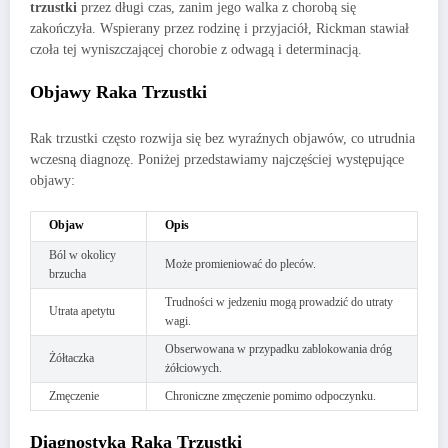
trzustki
przez długi czas, zanim jego walka z chorobą się
zakończyła. Wspierany przez rodzinę i przyjaciół, Rickman stawiał
czoła tej wyniszczającej chorobie z odwagą i determinacją.
Objawy Raka Trzustki
Rak trzustki często rozwija się bez wyraźnych objawów, co utrudnia
wczesną diagnozę. Poniżej przedstawiamy najczęściej występujące
objawy:
Objaw
Opis
Ból w okolicy
Może promieniować do pleców.
brzucha
Trudności w jedzeniu mogą prowadzić do utraty
Utrata apetytu
wagi.
Obserwowana w przypadku zablokowania dróg
Żółtaczka
żółciowych.
Zmęczenie
Chroniczne zmęczenie pomimo odpoczynku.
Diagnostyka Raka Trzustki