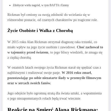
Zdobycie wielu nagród, w tym BAFTA i Emmy
Rickman był ceniony za swoją zdolność do wcielania się w
różnorodne postacie, od czarnych charakterów po tragiczne role.
Życie Osobiste i Walka z Chorobą
W 2015 roku Alan Rickman otrzymał diagnozę raka trzustki, co
miało wpływ na jego życie osobiste i zawodowe.
Choć zachował to
w tajemnicy przed światem
, to jego bliscy wiedzieli, że zmaga się
z ciężką chorobą.
W ostatnich latach swojego życia Rickman starał się spędzać czas z
najbliższymi i realizować swoje pasje.
W 2016 roku zmarł,
pozostawiając po sobie niezatarte ślady w przemyśle filmowym
oraz w sercach swoich fanów.
Jego odejście było ogromną stratą dla świata sztuki, a wspomnienia
o jego niezapomnianych rolach będą trwać wiecznie.
Reakcje na Smierć Alana Rickmana: