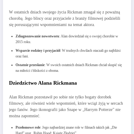
W ostatnich dniach swojego życia Rickman zmagał się z poważną
chorobą. Jego bliscy oraz przyjaciele z branży filmowej podzielili
się poruszającymi wspomnieniami na temat aktora.
Zdiagnozowanie nowotworu
: Alan dowiedział się o swojej chorobie w
2015 roku.
Wsparcie rodziny i przyjaciół
: W trudnych chwilach otaczali go najbliżsi
oraz fani.
Ostatnie przesłanie
: W swoich ostatnich dniach Rickman chciał skupić się
na miłości i bliskości z oboma.
Dziedzictwo Alana Rickmana
Alan Rickman pozostawił po sobie nie tylko bogaty dorobek
filmowy, ale również wiele wspomnień, które wciąż żyją w sercach
jego fanów. Jego ikonografii jako Snape w „Harrym Potterze” nie
można zapomnieć.
Przełomowe role
: Jego najbardziej znane role w filmach takich jak „Die
Hard” oraz „Robin Hood: Książę Złodziei”.