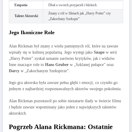
Empatia
Dbał o swoich przyjaciół i bliskich
Znany z ról w filmach jak „Harry Potter” czy
Talent Aktorski
„Zakochany Szekspir”
Jego Ikoniczne Role
Alan Rickman był znany z wielu pamiętnych ról, które na zawsze
wpisały się w kulturę popularną. Jego występ jako
Snape
w serii
„Harry Potter” zyskał uznanie zarówno krytyków, jak i widzów.
Inne znaczące role to
Hans Gruber
w „Szklanej pułapce” oraz
Darcy
w „Zakochanym Szekspirze”.
Jego gra aktorska była zawsze pełna głębi i emocji, co czyniło go
jednym z najbardziej rozpoznawalnych aktorów swojego pokolenia.
Alan Rickman pozostawił po sobie niezatarte ślady w świecie filmu
i będzie zawsze wspominany jako jeden z największych talentów
aktorskich.
Pogrzeb Alana Rickmana: Ostatnie