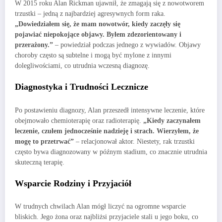
W 2015 roku Alan Rickman ujawnił, że zmagają się z nowotworem
trzustki – jedną z najbardziej agresywnych form raka.
„Dowiedziałem się, że mam nowotwór, kiedy zaczęły się
pojawiać niepokojące objawy. Byłem zdezorientowany i
przerażony.”
– powiedział podczas jednego z wywiadów. Objawy
choroby często są subtelne i mogą być mylone z innymi
dolegliwościami, co utrudnia wczesną diagnozę.
Diagnostyka i Trudności Lecznicze
Po postawieniu diagnozy, Alan przeszedł intensywne leczenie, które
obejmowało chemioterapię oraz radioterapię.
„Kiedy zaczynałem
leczenie, czułem jednocześnie nadzieję i strach. Wierzyłem, że
mogę to przetrwać”
– relacjonował aktor. Niestety, rak trzustki
często bywa diagnozowany w późnym stadium, co znacznie utrudnia
skuteczną terapię.
Wsparcie Rodziny i Przyjaciół
W trudnych chwilach Alan mógł liczyć na ogromne wsparcie
bliskich. Jego żona oraz najbliżsi przyjaciele stali u jego boku, co