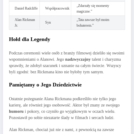
„Zdarzały się momenty
Daniel Radcliffe
Współpracownik
magiczne.”
Alan Rickman
„Tata zawsze był moim
Syn
Jr.
bohaterem.”
Hołd dla Legendy
Podczas ceremonii wiele osób z branży filmowej dzieliło się swoimi
wspomnieniami o Alanowi. Jego
nadzwyczajny
talent i charyzma
sprawiły, że zdobył szacunek i uznanie na całym świecie. Wszyscy
byli zgodni: bez Rickmana kino nie byłoby tym samym.
Pamiętamy o Jego Dziedzictwie
Ostatnie pożegnanie Alana Rickmana podkreśliło nie tylko jego
karierę, ale również jego osobowość. Aktor był znany ze swojego
humoru
i pokory, co czyniło go wyjątkowym w oczach wielu.
Pozostawił po sobie niezatarte ślady w filmach i sercach ludzi.
Alan Rickman, chociaż już nie z nami, z pewnością na zawsze