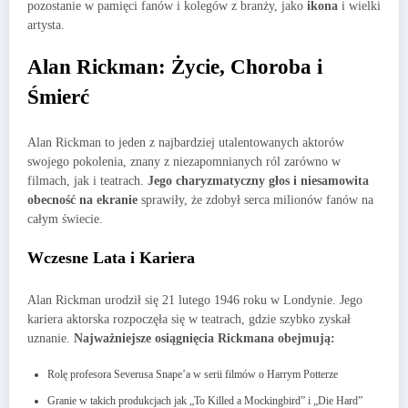
pozostanie w pamięci fanów i kolegów z branży, jako
ikona
i wielki
artysta.
Alan Rickman: Życie, Choroba i
Śmierć
Alan Rickman to jeden z najbardziej utalentowanych aktorów
swojego pokolenia, znany z niezapomnianych ról zarówno w
filmach, jak i teatrach.
Jego charyzmatyczny głos i niesamowita
obecność na ekranie
sprawiły, że zdobył serca milionów fanów na
całym świecie.
Wczesne Lata i Kariera
Alan Rickman urodził się 21 lutego 1946 roku w Londynie. Jego
kariera aktorska rozpoczęła się w teatrach, gdzie szybko zyskał
uznanie.
Najważniejsze osiągnięcia Rickmana obejmują:
Rolę profesora Severusa Snape’a w serii filmów o Harrym Potterze
Granie w takich produkcjach jak „To Killed a Mockingbird” i „Die Hard”