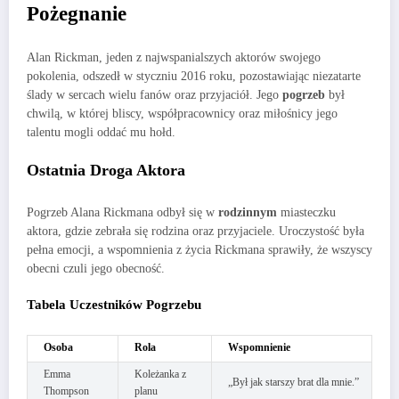
Pożegnanie
Alan Rickman, jeden z najwspanialszych aktorów swojego
pokolenia, odszedł w styczniu 2016 roku, pozostawiając niezatarte
ślady w sercach wielu fanów oraz przyjaciół. Jego
pogrzeb
był
chwilą, w której bliscy, współpracownicy oraz miłośnicy jego
talentu mogli oddać mu hołd.
Ostatnia Droga Aktora
Pogrzeb Alana Rickmana odbył się w
rodzinnym
miasteczku
aktora, gdzie zebrała się rodzina oraz przyjaciele. Uroczystość była
pełna emocji, a wspomnienia z życia Rickmana sprawiły, że wszyscy
obecni czuli jego obecność.
Tabela Uczestników Pogrzebu
Osoba
Rola
Wspomnienie
Emma
Koleżanka z
„Był jak starszy brat dla mnie.”
Thompson
planu