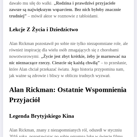
dawało mu siłę do walki.
„Rodzina i prawdziwi przyjaciele
zawsze są największym wsparciem. Bez nich byłoby znacznie
trudniej”
– mówił aktor w rozmowie z tabloidami.
Lekcje Z Życia i Dziedzictwo
Alan Rickman pozostawił po sobie nie tylko niezapomniane role, ale
również inspirację dla wielu osób zmagających się z chorobami
nowotworowymi.
„Życie jest zbyt krótkie, żeby je marnować na
nic nieznaczące rzeczy. Cieszcie się każdą chwilą”
– to przesłanie,
które Alan chciał przekazać światu. Jego historia przypomina nam,
jak ważne są zdrowie i bliscy w obliczu trudnych wyzwań.
Alan Rickman: Ostatnie Wspomnienia
Przyjaciół
Legenda Brytyjskiego Kina
Alan Rickman, znany z niezapomnianych ról, odszedł w styczniu
2016 roku, pozostawiając po sobie ogromną lukę w świecie filmu.