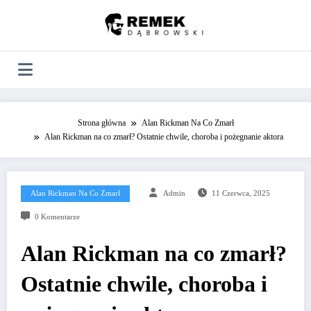
Skip
to
content
Strona główna
Alan Rickman Na Co Zmarł
Alan Rickman na co zmarł? Ostatnie chwile, choroba i pożegnanie aktora
Alan Rickman Na Co Zmarł
Admin
11 Czerwca, 2025
0 Komentarze
Alan Rickman na co zmarł?
Ostatnie chwile, choroba i