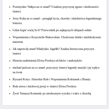
Przemysław Wałęsa na co zmarł? Ustalono przyczynę zgonu i okoliczności
śmierci
Jerzy Kulej na co zmarł – przegląd życia, choroby i dziedzictwa legendarnego
boksera
Gdzie kupić wieżę hi-fi? Przewodnik po najlepszych sklepach online
Wspomnienia o Krzysztofie Bukowskim: Ukończone dzieła i niedokończone
marzenia
Jak naprawdę zmarł Władysław Jagiełło? Analiza historyczna przyczyn
śmierci
Historia uzależnienia Elvisa Presleya od leków i narkotyków
michael jackson na co zmarł: przyczyny śmierci legendy muzyki i jej wpływ
na świat
Ryszard Kotys: Aktorskie Role i Wspomnienia Koleżanek z Branży
Rola stresu i duchowej presji w śmierci Elvisa Presleya
Życie Tomasza Komendy po niesłusznym wyroku i walce z chorobą