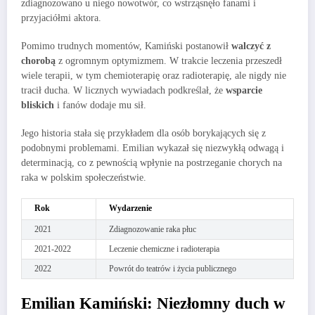
zdiagnozowano u niego nowotwór, co wstrząsnęło fanami i
przyjaciółmi aktora.
Pomimo trudnych momentów, Kamiński postanowił
walczyć z
chorobą
z ogromnym optymizmem. W trakcie leczenia przeszedł
wiele terapii, w tym chemioterapię oraz radioterapię, ale nigdy nie
tracił ducha. W licznych wywiadach podkreślał, że
wsparcie
bliskich
i fanów dodaje mu sił.
Jego historia stała się przykładem dla osób borykających się z
podobnymi problemami. Emilian wykazał się niezwykłą odwagą i
determinacją, co z pewnością wpłynie na postrzeganie chorych na
raka w polskim społeczeństwie.
Rok
Wydarzenie
2021
Zdiagnozowanie raka płuc
2021-2022
Leczenie chemiczne i radioterapia
2022
Powrót do teatrów i życia publicznego
Emilian Kamiński: Niezłomny duch w