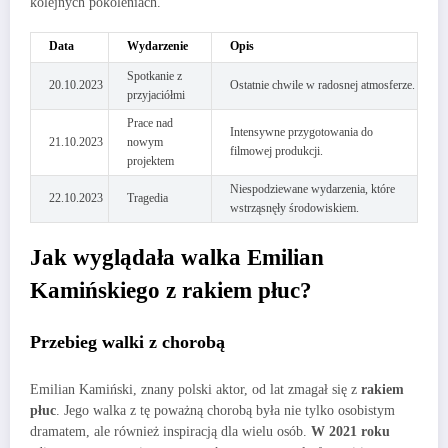
kolejnych pokoleniach.
Data
Wydarzenie
Opis
Spotkanie z
20.10.2023
Ostatnie chwile w radosnej atmosferze.
przyjaciółmi
Prace nad
Intensywne przygotowania do
21.10.2023
nowym
filmowej produkcji.
projektem
Niespodziewane wydarzenia, które
22.10.2023
Tragedia
wstrząsnęły środowiskiem.
Jak wyglądała walka Emilian
Kamińskiego z rakiem płuc?
Przebieg walki z chorobą
Emilian Kamiński, znany polski aktor, od lat zmagał się z
rakiem
płuc
. Jego walka z tę poważną chorobą była nie tylko osobistym
dramatem, ale również inspiracją dla wielu osób.
W 2021 roku