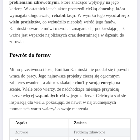
problemami zdrowotnymi
, które znacząco wpłynęły na jego
karierę. W ostatnich latach aktor przeszedł
ciężką chorobę
, która
wymagała długotrwałej
rehabilitacji
. W wyniku tego
wycofał się z
wielu projektów
, co wzbudziło niepokój wśród jego fanów.
Kamiński otwarcie mówi o swoich zmaganiach, podkreślając, jak
ważne jest wsparcie najbliższych oraz determinacja w dążeniu do
zdrowia.
Powrót do formy
Mimo przeciwności losu, Emilian Kamiński nie poddał się i powoli
wraca do pracy. Jego najnowsze projekty cieszą się ogromnym
zainteresowaniem, a aktor zaskakuje
choćby swoją energią
na
scenie. Wiele osób wierzy, że nadchodzące miesiące przyniosą
jeszcze więcej
wspaniałych ról
w jego karierze. Celebryta stał się
inspiracją dla wielu, pokazując, że nawet w najtrudniejszych
momentach warto walczyć o swoje marzenia.
Aspekt
Zmiana
Zdrowie
Problemy zdrowotne