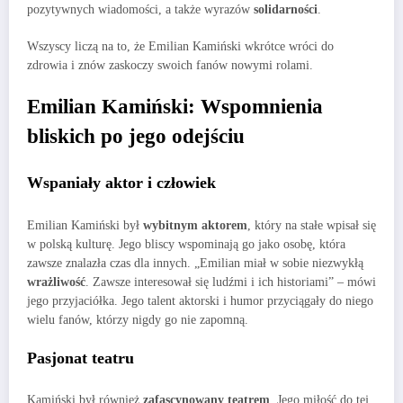
pozytywnych wiadomości, a także wyrazów
solidarności
.
Wszyscy liczą na to, że Emilian Kamiński wkrótce wróci do
zdrowia i znów zaskoczy swoich fanów nowymi rolami.
Emilian Kamiński: Wspomnienia
bliskich po jego odejściu
Wspaniały aktor i człowiek
Emilian Kamiński był
wybitnym aktorem
, który na stałe wpisał się
w polską kulturę. Jego bliscy wspominają go jako osobę, która
zawsze znalazła czas dla innych. „Emilian miał w sobie niezwykłą
wrażliwość
. Zawsze interesował się ludźmi i ich historiami” – mówi
jego przyjaciółka. Jego talent aktorski i humor przyciągały do niego
wielu fanów, którzy nigdy go nie zapomną.
Pasjonat teatru
Kamiński był również
zafascynowany teatrem
. Jego miłość do tej