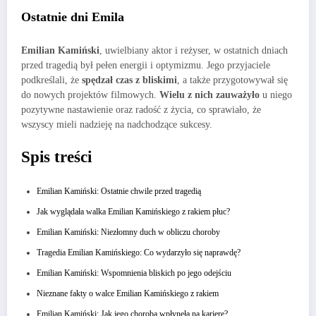
Ostatnie dni Emila
Emilian Kamiński
, uwielbiany aktor i reżyser, w ostatnich dniach
przed tragedią był pełen energii i optymizmu. Jego przyjaciele
podkreślali, że
spędzał czas z bliskimi
, a także przygotowywał się
do nowych projektów filmowych.
Wielu z nich zauważyło
u niego
pozytywne nastawienie oraz radość z życia, co sprawiało, że
wszyscy mieli nadzieję na nadchodzące sukcesy.
Spis treści
Emilian Kamiński: Ostatnie chwile przed tragedią
Jak wyglądała walka Emilian Kamińskiego z rakiem płuc?
Emilian Kamiński: Niezłomny duch w obliczu choroby
Tragedia Emilian Kamińskiego: Co wydarzyło się naprawdę?
Emilian Kamiński: Wspomnienia bliskich po jego odejściu
Nieznane fakty o walce Emilian Kamińskiego z rakiem
Emilian Kamiński: Jak jego choroba wpłynęła na karierę?