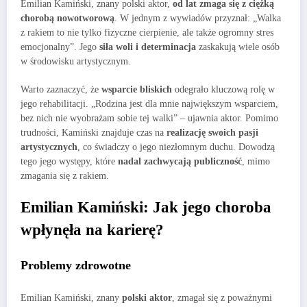
Emilian Kamiński, znany polski aktor,
od lat zmaga się z ciężką
chorobą nowotworową
. W jednym z wywiadów przyznał: „Walka
z rakiem to nie tylko fizyczne cierpienie, ale także ogromny stres
emocjonalny”. Jego
siła woli i determinacja
zaskakują wiele osób
w środowisku artystycznym.
Warto zaznaczyć, że
wsparcie bliskich
odegrało kluczową rolę w
jego rehabilitacji. „Rodzina jest dla mnie największym wsparciem,
bez nich nie wyobrażam sobie tej walki” – ujawnia aktor. Pomimo
trudności, Kamiński znajduje czas na
realizację swoich pasji
artystycznych
, co świadczy o jego niezłomnym duchu. Dowodzą
tego jego występy, które
nadal zachwycają publiczność
, mimo
zmagania się z rakiem.
Emilian Kamiński: Jak jego choroba
wpłynęła na karierę?
Problemy zdrowotne
Emilian Kamiński, znany
polski aktor
, zmagał się z poważnymi