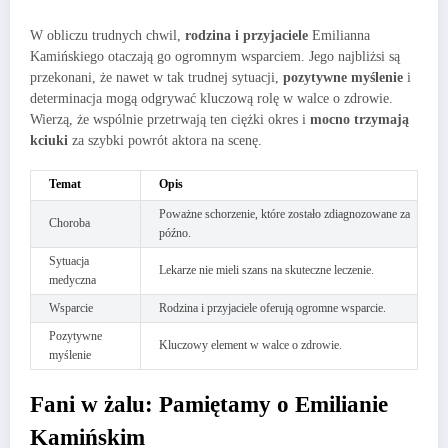
W obliczu trudnych chwil,
rodzina i przyjaciele
Emilianna
Kamińskiego otaczają go ogromnym wsparciem. Jego najbliżsi są
przekonani, że nawet w tak trudnej sytuacji,
pozytywne myślenie
i
determinacja mogą odgrywać kluczową rolę w walce o zdrowie.
Wierzą, że wspólnie przetrwają ten ciężki okres i
mocno trzymają
kciuki
za szybki powrót aktora na scenę.
Temat
Opis
Poważne schorzenie, które zostało zdiagnozowane za
Choroba
późno.
Sytuacja
Lekarze nie mieli szans na skuteczne leczenie.
medyczna
Wsparcie
Rodzina i przyjaciele oferują ogromne wsparcie.
Pozytywne
Kluczowy element w walce o zdrowie.
myślenie
Fani w żalu: Pamiętamy o Emilianie
Kamińskim