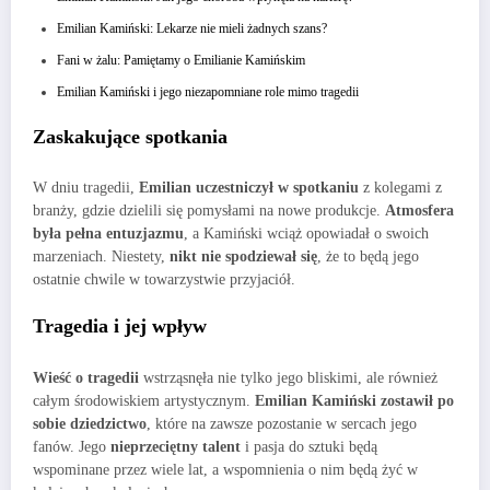
Emilian Kamiński: Lekarze nie mieli żadnych szans?
Fani w żalu: Pamiętamy o Emilianie Kamińskim
Emilian Kamiński i jego niezapomniane role mimo tragedii
Zaskakujące spotkania
W dniu tragedii,
Emilian uczestniczył w spotkaniu
z kolegami z
branży, gdzie dzielili się pomysłami na nowe produkcje.
Atmosfera
była pełna entuzjazmu
, a Kamiński wciąż opowiadał o swoich
marzeniach. Niestety,
nikt nie spodziewał się
, że to będą jego
ostatnie chwile w towarzystwie przyjaciół.
Tragedia i jej wpływ
Wieść o tragedii
wstrząsnęła nie tylko jego bliskimi, ale również
całym środowiskiem artystycznym.
Emilian Kamiński zostawił po
sobie dziedzictwo
, które na zawsze pozostanie w sercach jego
fanów. Jego
nieprzeciętny talent
i pasja do sztuki będą
wspominane przez wiele lat, a wspomnienia o nim będą żyć w