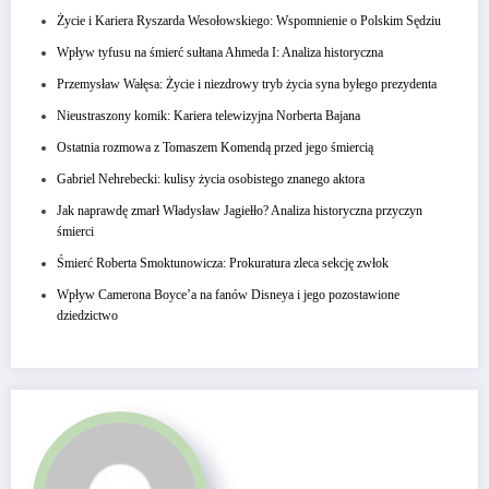
Życie i Kariera Ryszarda Wesołowskiego: Wspomnienie o Polskim Sędziu
Wpływ tyfusu na śmierć sułtana Ahmeda I: Analiza historyczna
Przemysław Wałęsa: Życie i niezdrowy tryb życia syna byłego prezydenta
Nieustraszony komik: Kariera telewizyjna Norberta Bajana
Ostatnia rozmowa z Tomaszem Komendą przed jego śmiercią
Gabriel Nehrebecki: kulisy życia osobistego znanego aktora
Jak naprawdę zmarł Władysław Jagiełło? Analiza historyczna przyczyn
śmierci
Śmierć Roberta Smoktunowicza: Prokuratura zleca sekcję zwłok
Wpływ Camerona Boyce’a na fanów Disneya i jego pozostawione
dziedzictwo