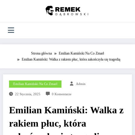
Skip
to
content
Strona główna
Emilian Kamiński Na Co Zmarł
Emilian Kamiński: Walka z rakiem płuc, która zakończyła się tragedią
Emilian Kamiński Na Co Zmarł
Admin
22 Stycznia, 2025
0 Komentarze
Emilian Kamiński: Walka z
rakiem płuc, która