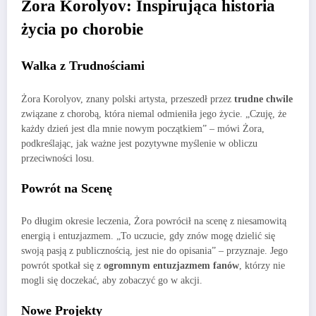
Żora Korolyov: Inspirująca historia
życia po chorobie
Walka z Trudnościami
Żora Korolyov, znany polski artysta, przeszedł przez
trudne chwile
związane z chorobą, która niemal odmieniła jego życie. „Czuję, że
każdy dzień jest dla mnie nowym początkiem” – mówi Żora,
podkreślając, jak ważne jest pozytywne myślenie w obliczu
przeciwności losu.
Powrót na Scenę
Po długim okresie leczenia, Żora powrócił na scenę z niesamowitą
energią i entuzjazmem. „To uczucie, gdy znów mogę dzielić się
swoją pasją z publicznością, jest nie do opisania” – przyznaje. Jego
powrót spotkał się z
ogromnym entuzjazmem fanów
, którzy nie
mogli się doczekać, aby zobaczyć go w akcji.
Nowe Projekty