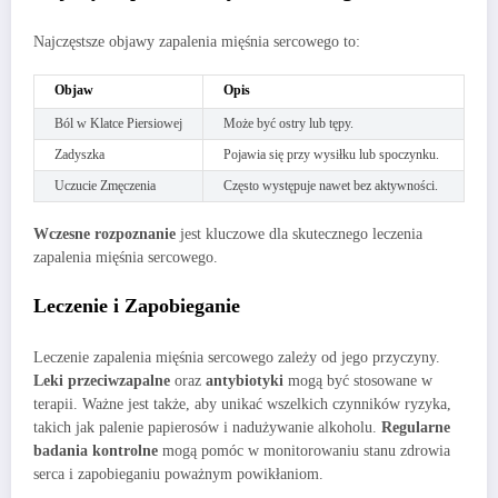
Najczęstsze objawy zapalenia mięśnia sercowego to:
Objaw
Opis
Ból w Klatce Piersiowej
Może być ostry lub tępy.
Zadyszka
Pojawia się przy wysiłku lub spoczynku.
Uczucie Zmęczenia
Często występuje nawet bez aktywności.
Wczesne rozpoznanie
jest kluczowe dla skutecznego leczenia
zapalenia mięśnia sercowego.
Leczenie i Zapobieganie
Leczenie zapalenia mięśnia sercowego zależy od jego przyczyny.
Leki przeciwzapalne
oraz
antybiotyki
mogą być stosowane w
terapii. Ważne jest także, aby unikać wszelkich czynników ryzyka,
takich jak palenie papierosów i nadużywanie alkoholu.
Regularne
badania kontrolne
mogą pomóc w monitorowaniu stanu zdrowia
serca i zapobieganiu poważnym powikłaniom.