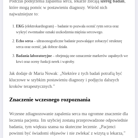
Podczas podejrzenia zapalenia serca, lekarze zlecają
szereg badań
,
które mogą pomóc w postawieniu diagnozy. Wśród nich
najważniejsze to:
EKG
(elektrokardiogram) – badanie to pozwala ocenić rytm serca oraz
wykryć ewentualne oznaki uszkodzenia mięśnia sercowego.
Echo serca
– ultrasonograficzne badanie pozwalające zobaczyć strukturę
serca oraz ocenić, jak dobrze działa.
Badania laboratoryjne
– obejmują one oznaczenie markerów zapalnych we
krwi oraz oceny funkcji nerek i wątroby.
Jak dodaje dr Maria Nowak: „Niektóre z tych badań potrafią być
kluczowe w szybkim postawieniu diagnozy i podjęciu dalszych
kroków terapeutycznych.”
Znaczenie wczesnego rozpoznania
Wczesne zdiagnozowanie zapalenia serca ma ogromne znaczenie dla
leczenia pacjenta. Im szybciej zostaną przeprowadzone odpowiednie
badania, tym większa szansa na skuteczne leczenie. „Pacjenci
powinni być świadomi objawów i nie zwlekać z wizytą u lekarza,”