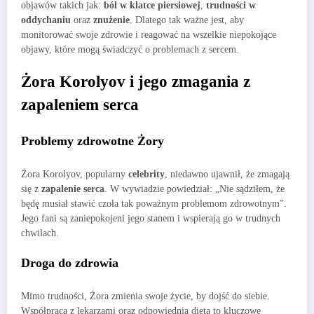
objawów takich jak:
ból w klatce piersiowej
,
trudności w
oddychaniu
oraz
znużenie
. Dlatego tak ważne jest, aby
monitorować swoje zdrowie i reagować na wszelkie niepokojące
objawy, które mogą świadczyć o problemach z sercem.
Żora Korolyov i jego zmagania z
zapaleniem serca
Problemy zdrowotne Żory
Żora Korolyov, popularny
celebrity
, niedawno ujawnił, że zmagają
się z
zapalenie serca
. W wywiadzie powiedział: „Nie sądziłem, że
będę musiał stawić czoła tak poważnym problemom zdrowotnym”.
Jego fani są zaniepokojeni jego stanem i wspierają go w trudnych
chwilach.
Droga do zdrowia
Mimo trudności, Żora zmienia swoje życie, by dojść do siebie.
Współpraca z lekarzami oraz odpowiednia dieta to kluczowe