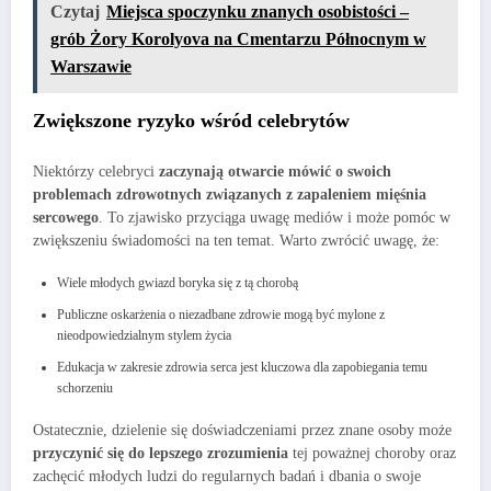
Czytaj
Miejsca spoczynku znanych osobistości –
grób Żory Korolyova na Cmentarzu Północnym w
Warszawie
Zwiększone ryzyko wśród celebrytów
Niektórzy celebryci
zaczynają otwarcie mówić o swoich
problemach zdrowotnych związanych z zapaleniem mięśnia
sercowego
. To zjawisko przyciąga uwagę mediów i może pomóc w
zwiększeniu świadomości na ten temat. Warto zwrócić uwagę, że:
Wiele młodych gwiazd boryka się z tą chorobą
Publiczne oskarżenia o niezadbane zdrowie mogą być mylone z
nieodpowiedzialnym stylem życia
Edukacja w zakresie zdrowia serca jest kluczowa dla zapobiegania temu
schorzeniu
Ostatecznie, dzielenie się doświadczeniami przez znane osoby może
przyczynić się do lepszego zrozumienia
tej poważnej choroby oraz
zachęcić młodych ludzi do regularnych badań i dbania o swoje