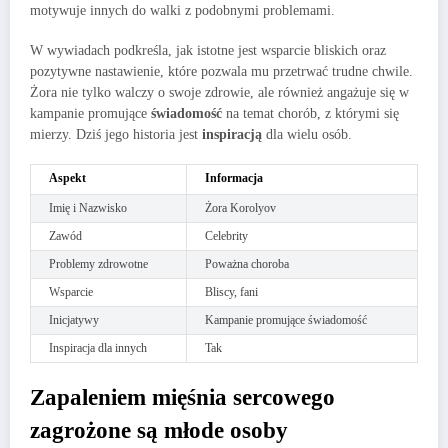
motywuje innych do walki z podobnymi problemami.
W wywiadach podkreśla, jak istotne jest wsparcie bliskich oraz
pozytywne nastawienie, które pozwala mu przetrwać trudne chwile.
Żora nie tylko walczy o swoje zdrowie, ale również angażuje się w
kampanie promujące
świadomość
na temat chorób, z którymi się
mierzy. Dziś jego historia jest
inspiracją
dla wielu osób.
Aspekt
Informacja
Imię i Nazwisko
Żora Korolyov
Zawód
Celebrity
Problemy zdrowotne
Poważna choroba
Wsparcie
Bliscy, fani
Inicjatywy
Kampanie promujące świadomość
Inspiracja dla innych
Tak
Zapaleniem mięśnia sercowego
zagrożone są młode osoby