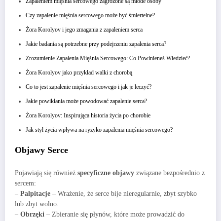
Zapaleniem mięśnia sercowego zagrożone są młode osoby
Czy zapalenie mięśnia sercowego może być śmiertelne?
Żora Korolyov i jego zmagania z zapaleniem serca
Jakie badania są potrzebne przy podejrzeniu zapalenia serca?
Zrozumienie Zapalenia Mięśnia Sercowego: Co Powinieneś Wiedzieć?
Żora Korolyov jako przykład walki z chorobą
Co to jest zapalenie mięśnia sercowego i jak je leczyć?
Jakie powikłania może powodować zapalenie serca?
Żora Korolyov: Inspirująca historia życia po chorobie
Jak styl życia wpływa na ryzyko zapalenia mięśnia sercowego?
Objawy Serce
Pojawiają się również
specyficzne objawy
związane bezpośrednio z
sercem:
–
Palpitacje
– Wrażenie, że serce bije nieregularnie, zbyt szybko
lub zbyt wolno.
–
Obrzęki
– Zbieranie się płynów, które może prowadzić do