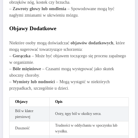
obrzęków nóg, kostek czy brzucha.
–
Zawroty głowy lub omdlenia
– Spowodowane mogą być
nagłymi zmianami w ukrwieniu mózgu.
Objawy Dodatkowe
Niektóre osoby mogą doświadczać
objawów dodatkowych
, które
mogą sugerować towarzyszące schorzenia:
–
Gorączka
– Może być objawem toczącego się procesu zapalnego
w organizmie.
–
Bóle mięśniowe
– Czasami mogą występować jako skutek
uboczny choroby.
–
Wymioty lub nudności
– Mogą wystąpić w niektórych
przypadkach, szczególnie u dzieci.
Objawy
Opis
Ból w klatce
Ostry, tępy ból w okolicy serca.
piersiowej
Trudności w oddychaniu w spoczynku lub
Duszność
wysiłku.