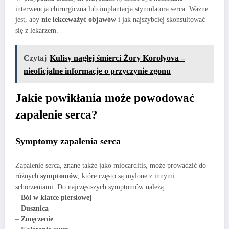
interwencja chirurgiczna lub implantacja stymulatora serca. Ważne
jest, aby
nie lekceważyć objawów
i jak najszybciej skonsultować
się z lekarzem.
Czytaj
Kulisy nagłej śmierci Żory Korolyova –
nieoficjalne informacje o przyczynie zgonu
Jakie powikłania może powodować
zapalenie serca?
Symptomy zapalenia serca
Zapalenie serca, znane także jako miocarditis, może prowadzić do
różnych
symptomów
, które często są mylone z innymi
schorzeniami. Do najczęstszych symptomów należą:
–
Ból w klatce piersiowej
–
Dusznica
–
Zmęczenie