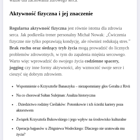
ważne dla zachowania zdrowego serca.
Aktywność fizyczna i jej znaczenie
Regularna aktywność fizyczna
jest równie istotna dla zdrowia
serca. Jak podkreśla trener personalny Michał Nowak: „Ćwiczenia
fizyczne nie tylko poprawiają kondycję, ale również redukują stres.”
Brak ruchu oraz siedzący tryb życia
mogą prowadzić do licznych
problemów zdrowotnych, w tym do zapalenia mięśnia sercowego.
Warto więc wprowadzić do swojego życia
codzienne spacery,
jogging
czy inne formy aktywności, aby wzmocnić swoje serce i
cieszyć się dobrym zdrowiem.
Wspomnienie o Krzysztofie Banaszyku – niezapomniany głos Geralta z Rivii
Na co chorował Sułtan Sulejman: Analiza historyczna
. Dziedzictwo rodziny Cieślaków: Potomkowie i ich ścieżki kariery poza
aktorstwem
Związek Krzysztofa Bukowskiego i jego wpływ na środowisko kulturalne
Operacja bajpasów u Zbigniewa Wodeckiego: Dlaczego nie uratowała mu
życia?