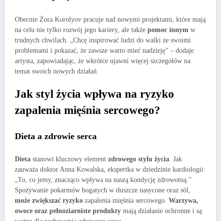
Obecnie Żora Korolyov pracuje nad nowymi projektami, które mają
na celu nie tylko rozwój jego kariery, ale także
pomoc innym
w
trudnych chwilach. „Chcę inspirować ludzi do walki ze swoimi
problemami i pokazać, że zawsze warto mieć nadzieję” – dodaje
artysta, zapowiadając, że wkrótce ujawni więcej szczegółów na
temat swoich nowych działań.
Jak styl życia wpływa na ryzyko
zapalenia mięśnia sercowego?
Dieta a zdrowie serca
Dieta
stanowi kluczowy element
zdrowego stylu życia
. Jak
zauważa doktor Anna Kowalska, ekspertka w dziedzinie kardiologii:
„To, co jemy, znacząco wpływa na naszą kondycję zdrowotną.”
Spożywanie pokarmów bogatych w tłuszcze nasycone oraz sól,
może zwiększać ryzyko
zapalenia mięśnia sercowego.
Warzywa,
owoce oraz pełnoziarniste produkty
mają działanie ochronne i są