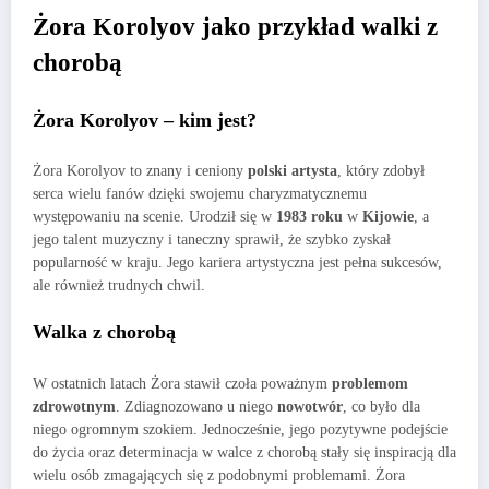
Żora Korolyov jako przykład walki z
chorobą
Żora Korolyov – kim jest?
Żora Korolyov to znany i ceniony
polski artysta
, który zdobył
serca wielu fanów dzięki swojemu charyzmatycznemu
występowaniu na scenie. Urodził się w
1983 roku
w
Kijowie
, a
jego talent muzyczny i taneczny sprawił, że szybko zyskał
popularność w kraju. Jego kariera artystyczna jest pełna sukcesów,
ale również trudnych chwil.
Walka z chorobą
W ostatnich latach Żora stawił czoła poważnym
problemom
zdrowotnym
. Zdiagnozowano u niego
nowotwór
, co było dla
niego ogromnym szokiem. Jednocześnie, jego pozytywne podejście
do życia oraz determinacja w walce z chorobą stały się inspiracją dla
wielu osób zmagających się z podobnymi problemami. Żora