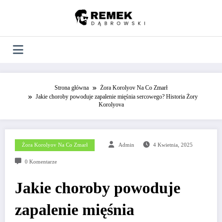
Skip
to
content
Strona główna
Żora Korolyov Na Co Zmarł
Jakie choroby powoduje zapalenie mięśnia sercowego? Historia Żory
Korolyova
Żora Korolyov Na Co Zmarł
Admin
4 Kwietnia, 2025
0 Komentarze
Jakie choroby powoduje
zapalenie mięśnia