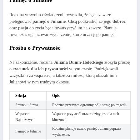
Pamięć o Julianie
Rodzina w swoim oświadczeniu wyraziła, że będą zawsze
pielęgnować
pamięć o Julianie
. Chcą podkreślić, że jego
dobroć
oraz
pasja
do życia będą towarzyszyć im na zawsze. Planują
również zorganizować wydarzenie, które uczci jego pamięć.
Prośba o Prywatność
Na zakończenie, rodzina
Juliana Dunin-Holeckiego
złożyła prośbę
o
szacunek dla ich prywatności
w tym czasie. Podziękowali
wszystkim za
wsparcie
, a także za
miłość
, którą okazali im i
Julianowi w tym trudnym okresie.
Sekcja
Opis
Smutek i Strata
Rodzina przeżywa ogromny ból i stratę po tragedii.
Wsparcie
Wsparcie przyjaciół oraz rodziny jest dla nich
Najbliższych
kluczowe.
Rodzina planuje uczcić pamięć Juliana poprzez
Pamięć o Julianie
wydarzenie.