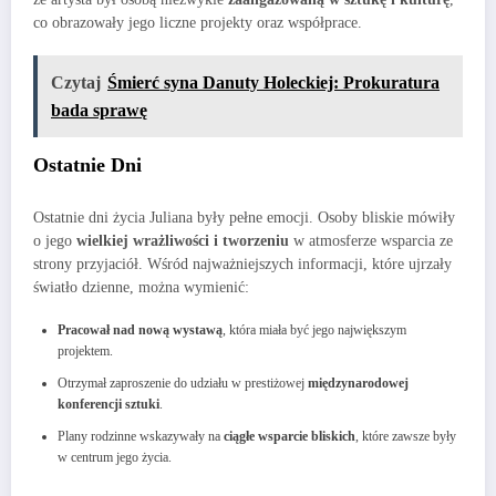
co obrazowały jego liczne projekty oraz współprace.
Czytaj
Śmierć syna Danuty Holeckiej: Prokuratura
bada sprawę
Ostatnie Dni
Ostatnie dni życia Juliana były pełne emocji. Osoby bliskie mówiły
o jego
wielkiej wrażliwości i tworzeniu
w atmosferze wsparcia ze
strony przyjaciół. Wśród najważniejszych informacji, które ujrzały
światło dzienne, można wymienić:
Pracował nad nową wystawą
, która miała być jego największym
projektem.
Otrzymał zaproszenie do udziału w prestiżowej
międzynarodowej
konferencji sztuki
.
Plany rodzinne wskazywały na
ciągłe wsparcie bliskich
, które zawsze były
w centrum jego życia.