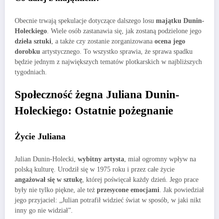
Obecnie trwają spekulacje dotyczące dalszego losu
majątku Dunin-
Holeckiego
. Wiele osób zastanawia się, jak zostaną podzielone jego
dzieła sztuki
, a także czy zostanie zorganizowana
ocena jego
dorobku
artystycznego. To wszystko sprawia, że sprawa spadku
będzie jednym z największych tematów plotkarskich w najbliższych
tygodniach.
Społeczność żegna Juliana Dunin-
Holeckiego: Ostatnie pożegnanie
Życie Juliana
Julian Dunin-Holecki,
wybitny artysta
, miał ogromny wpływ na
polską kulturę. Urodził się w 1975 roku i przez całe życie
angażował się w sztukę
, której poświęcał każdy dzień. Jego prace
były nie tylko piękne, ale też
przesycone emocjami
. Jak powiedział
jego przyjaciel: „Julian potrafił widzieć świat w sposób, w jaki nikt
inny go nie widział”.