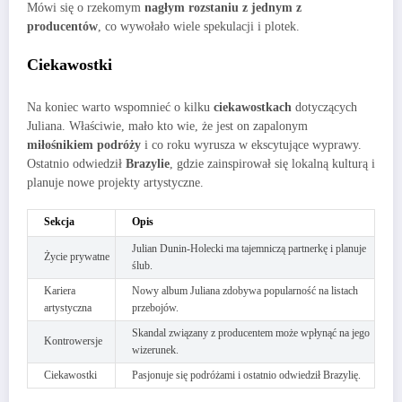
Mówi się o rzekomym
nagłym rozstaniu z jednym z
producentów
, co wywołało wiele spekulacji i plotek.
Ciekawostki
Na koniec warto wspomnieć o kilku
ciekawostkach
dotyczących
Juliana. Właściwie, mało kto wie, że jest on zapalonym
miłośnikiem podróży
i co roku wyrusza w ekscytujące wyprawy.
Ostatnio odwiedził
Brazylie
, gdzie zainspirował się lokalną kulturą i
planuje nowe projekty artystyczne.
Sekcja
Opis
Julian Dunin-Holecki ma tajemniczą partnerkę i planuje
Życie prywatne
ślub.
Kariera
Nowy album Juliana zdobywa popularność na listach
artystyczna
przebojów.
Skandal związany z producentem może wpłynąć na jego
Kontrowersje
wizerunek.
Ciekawostki
Pasjonuje się podróżami i ostatnio odwiedził Brazylię.