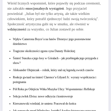
Wśród licznych wspomnień, które pojawiły się podczas ceremonii,
nie zabrakło
emocjonalnych wystąpień
. Jego przyjaciel
powiedział: „Julian był nie tylko artystą, ale także wielkim
człowiekiem, który potrafił zjednoczyć ludzi swoją twórczością”.
Społeczność artystyczna gubi się w smutku, ale również w
wdzięczności
za wszystko, co Julian zostawił po sobie.
Wpływ Camerona Boyce’a na fanów Disneya i jego pozostawione
dziedzictwo
Tragiczne okoliczności zgonu syna Danuty Holeckiej
Śmierć Staszka a jego losy w Góralach – jak przebiegała jego przygoda z
show?
Aleksander Olejniczak – rolnik, który stał się legendą swoich czasów
Reakcje gwiazd na śmierć Clarence’a Gilyard Jr.: wyrazy współczucia i
pożegnania
Pół Roku po Odejściu Witka Muzyka Ulicy: Wspomnienia i Refleksje
Sekcja zwłok Elvisa: nowe odkrycia i kontrowersje
Kiersznowski wiedział, że umiera: Pracował do końca
Jak naprawdę zmarł Władysław Jagiełło? Analiza historyczna przyczyn