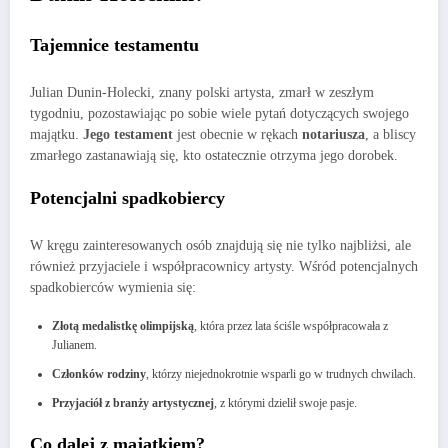
Tajemnice testamentu
Julian Dunin-Holecki, znany polski artysta, zmarł w zeszłym
tygodniu, pozostawiając po sobie wiele pytań dotyczących swojego
majątku.
Jego testament
jest obecnie w rękach
notariusza
, a bliscy
zmarłego zastanawiają się, kto ostatecznie otrzyma jego dorobek.
Potencjalni spadkobiercy
W kręgu zainteresowanych osób znajdują się nie tylko najbliżsi, ale
również przyjaciele i współpracownicy artysty. Wśród potencjalnych
spadkobierców wymienia się:
Złotą medalistkę olimpijską
, która przez lata ściśle współpracowała z
Julianem.
Członków rodziny
, którzy niejednokrotnie wsparli go w trudnych chwilach.
Przyjaciół z branży artystycznej
, z którymi dzielił swoje pasje.
Co dalej z majątkiem?