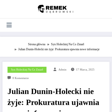
Skip
to
content
Strona główna
Syn Holeckiej Na Co Zmarł
Julian Dunin-Holecki nie żyje: Prokuratura ujawnia nowe informacje
Syn Holeckiej Na Co Zmarł
Admin
17 Marca, 2025
0 Komentarze
Julian Dunin-Holecki nie
żyje: Prokuratura ujawnia