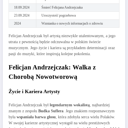
18.09.2024
Śmierć Felicjana Andrzejczaka
23.09.2024
Uroczystość pogrzebowa
2024
Wzmianka o nowych informacjach o zdrowiu
Felicjan Andrzejczak był artystą niezwykle utalentowanym, a jego
utrata z pewnością będzie odczuwalna w polskim świecie
muzycznym. Jego życie i kariera są przykładem determinacji oraz
pasji do muzyki, które inspirują kolejne pokolenia.
Felicjan Andrzejczak: Walka z
Chorobą Nowotworową
Życie i Kariera Artysty
Felicjan Andrzejczak był
legendarnym wokalistą
, najbardziej
znanym z zespołu
Budka Suflera
. Jego znakiem rozpoznawczym
była
wspaniała barwa głosu
, która zdobyła serca wielu Polaków.
W swojej karierze artystycznej wystąpił na wielu prestiżowych