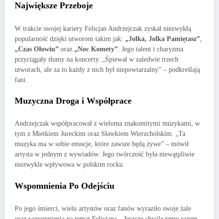
Największe Przeboje
W trakcie swojej kariery Felicjan Andrzejczak zyskał niezwykłą
popularność dzięki utworom takim jak:
„Jolka, Jolka Pamiętasz”
,
„Czas Ołowiu”
oraz
„Noc Komety”
. Jego talent i charyzma
przyciągały tłumy na koncerty. „Śpiewał w zaledwie trzech
utworach, ale za to każdy z nich był niepowtarzalny” – podkreślają
fani.
Muzyczna Droga i Współprace
Andrzejczak współpracował z wieloma znakomitymi muzykami, w
tym z Mietkiem Jureckim oraz Sławkiem Wierzcholskim. „Ta
muzyka ma w sobie emocje, które zawsze będą żywe” – mówił
artysta w jednym z wywiadów. Jego twórczość była niewątpliwie
niezwykle wpływowa w polskim rocku.
Wspomnienia Po Odejściu
Po jego śmierci, wielu artystów oraz fanów wyraziło swoje żale
oraz wspomnienia na temat Felicjana. „Jeszcze chwilę temu razem