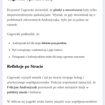
Krzysztof Cugowski stwierdził, że
plotki o nowotworze
były tylko
niepotwierdzonymi spekulacjami. Wyznał, że gdy dowiedział się o
problemach zdrowotnych Andrzejczaka, było już za późno na
ratunek.
Cugowski podkreślił, że:
Andrzejczak był dla niego
bliskim przyjacielem
.
Był wstrząśnięty wiadomością o jego śmierci.
Pożegnanie z Andrzejczakiem miało dla niego ogromne znaczenie.
Refleksje po Stracie
Cugowski wyraził smutek i żal po stracie swojego kolegi i
artystycznego współpracownika. Podczas wspomnień zaznaczył, że
Felicjan Andrzejczak
pozostawił po sobie niezatarte ślady w
polskiej muzie
i kulturze.
W obliczu tej tragedii wielu fanów muzyki oraz współpracowników