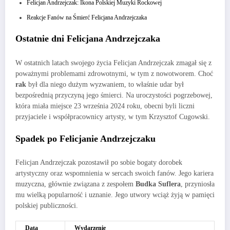
Felicjan Andrzejczak: Ikona Polskiej Muzyki Rockowej
Reakcje Fanów na Śmierć Felicjana Andrzejczaka
Ostatnie dni Felicjana Andrzejczaka
W ostatnich latach swojego życia Felicjan Andrzejczak zmagał się z
poważnymi problemami zdrowotnymi, w tym z nowotworem. Choć
rak
był dla niego dużym wyzwaniem, to właśnie udar był
bezpośrednią przyczyną jego śmierci. Na uroczystości pogrzebowej,
która miała miejsce 23 września 2024 roku, obecni byli liczni
przyjaciele i współpracownicy artysty, w tym Krzysztof Cugowski.
Spadek po Felicjanie Andrzejczaku
Felicjan Andrzejczak pozostawił po sobie bogaty dorobek
artystyczny oraz wspomnienia w sercach swoich fanów. Jego kariera
muzyczna, głównie związana z zespołem
Budka Suflera
, przyniosła
mu wielką popularność i uznanie. Jego utwory wciąż żyją w pamięci
polskiej publiczności.
Data
Wydarzenie