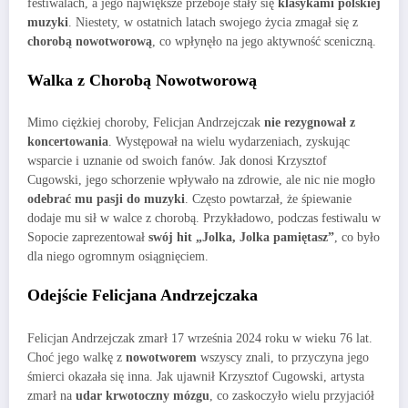
festiwalach, a jego największe przeboje stały się
klasykami polskiej
muzyki
. Niestety, w ostatnich latach swojego życia zmagał się z
chorobą nowotworową
, co wpłynęło na jego aktywność sceniczną.
Walka z Chorobą Nowotworową
Mimo ciężkiej choroby, Felicjan Andrzejczak
nie rezygnował z
koncertowania
. Występował na wielu wydarzeniach, zyskując
wsparcie i uznanie od swoich fanów. Jak donosi Krzysztof
Cugowski, jego schorzenie wpływało na zdrowie, ale nic nie mogło
odebrać mu pasji do muzyki
. Często powtarzał, że śpiewanie
dodaje mu sił w walce z chorobą. Przykładowo, podczas festiwalu w
Sopocie zaprezentował
swój hit „Jolka, Jolka pamiętasz”
, co było
dla niego ogromnym osiągnięciem.
Odejście Felicjana Andrzejczaka
Felicjan Andrzejczak zmarł 17 września 2024 roku w wieku 76 lat.
Choć jego walkę z
nowotworem
wszyscy znali, to przyczyna jego
śmierci okazała się inna. Jak ujawnił Krzysztof Cugowski, artysta
zmarł na
udar krwotoczny mózgu
, co zaskoczyło wielu przyjaciół