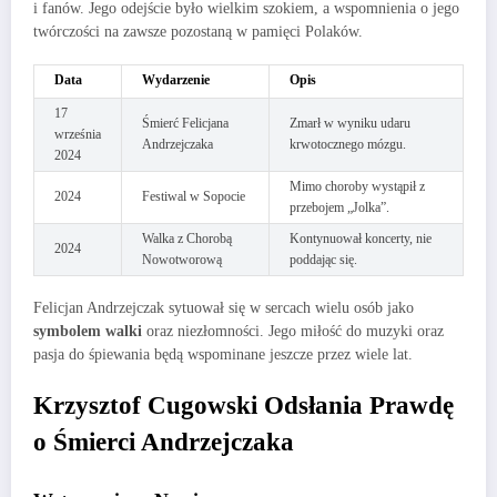
i fanów. Jego odejście było wielkim szokiem, a wspomnienia o jego
twórczości na zawsze pozostaną w pamięci Polaków.
Data
Wydarzenie
Opis
17
Śmierć Felicjana
Zmarł w wyniku udaru
września
Andrzejczaka
krwotocznego mózgu.
2024
Mimo choroby wystąpił z
2024
Festiwal w Sopocie
przebojem „Jolka”.
Walka z Chorobą
Kontynuował koncerty, nie
2024
Nowotworową
poddając się.
Felicjan Andrzejczak sytuował się w sercach wielu osób jako
symbolem walki
oraz niezłomności. Jego miłość do muzyki oraz
pasja do śpiewania będą wspominane jeszcze przez wiele lat.
Krzysztof Cugowski Odsłania Prawdę
o Śmierci Andrzejczaka