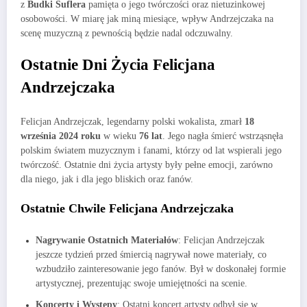
z
Budki Suflera
pamięta o jego twórczości oraz nietuzinkowej
osobowości. W miarę jak miną miesiące, wpływ Andrzejczaka na
scenę muzyczną z pewnością będzie nadal odczuwalny.
Ostatnie Dni Życia Felicjana
Andrzejczaka
Felicjan Andrzejczak, legendarny polski wokalista, zmarł
18
września 2024 roku
w wieku
76 lat
. Jego nagła śmierć wstrząsnęła
polskim światem muzycznym i fanami, którzy od lat wspierali jego
twórczość. Ostatnie dni życia artysty były pełne emocji, zarówno
dla niego, jak i dla jego bliskich oraz fanów.
Ostatnie Chwile Felicjana Andrzejczaka
Nagrywanie Ostatnich Materiałów
: Felicjan Andrzejczak
jeszcze tydzień przed śmiercią nagrywał nowe materiały, co
wzbudziło zainteresowanie jego fanów. Był w doskonałej formie
artystycznej, prezentując swoje umiejętności na scenie.
Koncerty i Występy
: Ostatni koncert artysty odbył się w