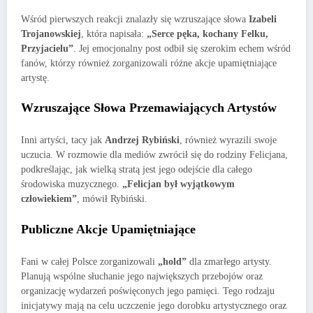
Wśród pierwszych reakcji znalazły się wzruszające słowa
Izabeli
Trojanowskiej
, która napisała:
„Serce pęka, kochany Felku,
Przyjacielu”
. Jej emocjonalny post odbił się szerokim echem wśród
fanów, którzy również zorganizowali różne akcje upamiętniające
artystę.
Wzruszające Słowa Przemawiających Artystów
Inni artyści, tacy jak
Andrzej Rybiński
, również wyrazili swoje
uczucia. W rozmowie dla mediów zwrócił się do rodziny Felicjana,
podkreślając, jak wielką stratą jest jego odejście dla całego
środowiska muzycznego.
„Felicjan był wyjątkowym
człowiekiem”
, mówił Rybiński.
Publiczne Akcje Upamiętniające
Fani w całej Polsce zorganizowali
„hold”
dla zmarłego artysty.
Planują wspólne słuchanie jego największych przebojów oraz
organizację wydarzeń poświęconych jego pamięci. Tego rodzaju
inicjatywy mają na celu uczczenie jego dorobku artystycznego oraz