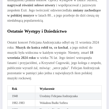
umiejętności pisania tekstów. Oprócz występów w Budce Suflera,
nagrywał również solowe utwory
i współpracował z jazzowym
zespołem Exit. Jego twórczość odzwierciedlała
zmiany zachodzące
w polskiej muzyce
w latach 80., a jego przeboje do dziś cieszą się
niesłabnącą popularnością.
Ostatnie Występy i Dziedzictwo
Ostatni koncert Felicjana Andrzejczaka odbył się 11 września 2024
roku.
Muzyk do końca robił to, co kochał
, a jego miłość do
muzyki była widoczna w każdym występie. Niestety, zmarł
18
września 2024 roku
w wieku 76 lat. Jego śmierć wstrząsnęła
fanami i przyjaciółmi, a Krzysztof Cugowski, jego kolega z zespołu,
publicznie wyraził żal, mówiąc: „serce pęka”. Felicjan Andrzejczak
pozostanie w pamięci jako jedna z największych ikon polskiej
muzyki rockowej.
Rok
Wydarzenie
1948
Urodziny Felicjana Andrzejczaka
1982-1983
Wokalista Budki Suflera