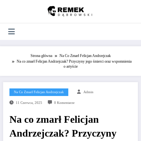
Skip
to
content
Strona główna
Na Co Zmarł Felicjan Andrzejczak
Na co zmarł Felicjan Andrzejczak? Przyczyny jego śmierci oraz wspomnienia
o artyście
Na Co Zmarł Felicjan Andrzejczak
Admin
11 Czerwca, 2025
0 Komentarze
Na co zmarł Felicjan
Andrzejczak? Przyczyny