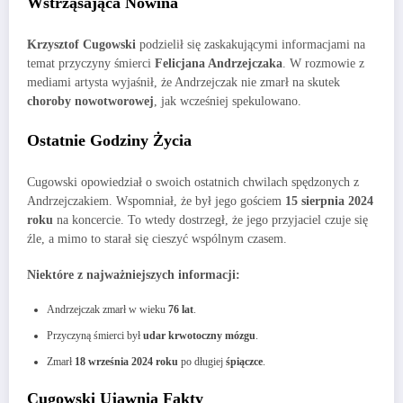
Wstrząsająca Nowina
Krzysztof Cugowski
podzielił się zaskakującymi informacjami na
temat przyczyny śmierci
Felicjana Andrzejczaka
. W rozmowie z
mediami artysta wyjaśnił, że Andrzejczak nie zmarł na skutek
choroby nowotworowej
, jak wcześniej spekulowano.
Ostatnie Godziny Życia
Cugowski opowiedział o swoich ostatnich chwilach spędzonych z
Andrzejczakiem. Wspomniał, że był jego gościem
15 sierpnia 2024
roku
na koncercie. To wtedy dostrzegł, że jego przyjaciel czuje się
źle, a mimo to starał się cieszyć wspólnym czasem.
Niektóre z najważniejszych informacji:
Andrzejczak zmarł w wieku
76 lat
.
Przyczyną śmierci był
udar krwotoczny mózgu
.
Zmarł
18 września 2024 roku
po długiej
śpiączce
.
Cugowski Ujawnia Fakty