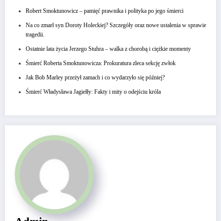
Robert Smoktunowicz – pamięć prawnika i polityka po jego śmierci
Na co zmarł syn Doroty Holeckiej? Szczegóły oraz nowe ustalenia w sprawie
tragedii.
Ostatnie lata życia Jerzego Stuhra – walka z chorobą i ciężkie momenty
Śmierć Roberta Smoktunowicza: Prokuratura zleca sekcję zwłok
Jak Bob Marley przeżył zamach i co wydarzyło się później?
Śmierć Władysława Jagiełły: Fakty i mity o odejściu króla