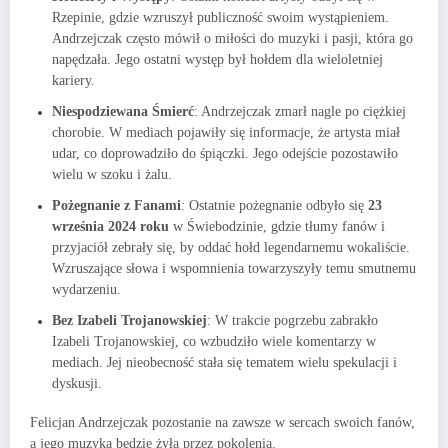
Rzepinie, gdzie wzruszył publiczność swoim wystąpieniem.
Andrzejczak często mówił o miłości do muzyki i pasji, która go
napędzała. Jego ostatni występ był hołdem dla wieloletniej
kariery.
Niespodziewana Śmierć
: Andrzejczak zmarł nagle po ciężkiej
chorobie. W mediach pojawiły się informacje, że artysta miał
udar, co doprowadziło do śpiączki. Jego odejście pozostawiło
wielu w szoku i żalu.
Pożegnanie z Fanami
: Ostatnie pożegnanie odbyło się
23
września 2024 roku
w Świebodzinie, gdzie tłumy fanów i
przyjaciół zebrały się, by oddać hołd legendarnemu wokaliście.
Wzruszające słowa i wspomnienia towarzyszyły temu smutnemu
wydarzeniu.
Bez Izabeli Trojanowskiej
: W trakcie pogrzebu zabrakło
Izabeli Trojanowskiej, co wzbudziło wiele komentarzy w
mediach. Jej nieobecność stała się tematem wielu spekulacji i
dyskusji.
Felicjan Andrzejczak pozostanie na zawsze w sercach swoich fanów,
a jego muzyka będzie żyła przez pokolenia.