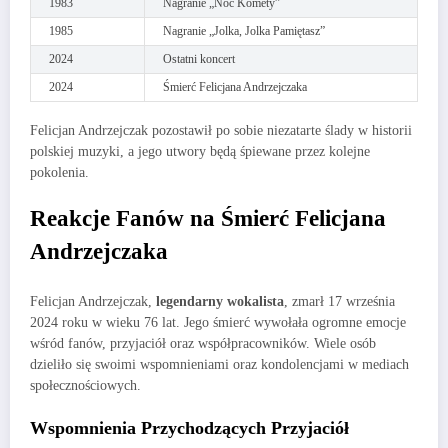
1983
Nagranie „Noc Komety”
1985
Nagranie „Jolka, Jolka Pamiętasz”
2024
Ostatni koncert
2024
Śmierć Felicjana Andrzejczaka
Felicjan Andrzejczak pozostawił po sobie niezatarte ślady w historii
polskiej muzyki, a jego utwory będą śpiewane przez kolejne
pokolenia.
Reakcje Fanów na Śmierć Felicjana
Andrzejczaka
Felicjan Andrzejczak,
legendarny wokalista
, zmarł 17 września
2024 roku w wieku 76 lat. Jego śmierć wywołała ogromne emocje
wśród fanów, przyjaciół oraz współpracowników. Wiele osób
dzieliło się swoimi wspomnieniami oraz kondolencjami w mediach
społecznościowych.
Wspomnienia Przychodzących Przyjaciół