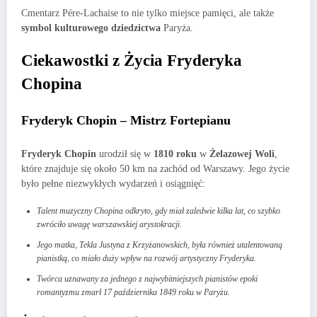
Cmentarz Pére-Lachaise to nie tylko miejsce pamięci, ale także
symbol kulturowego dziedzictwa
Paryża.
Ciekawostki z Życia Fryderyka
Chopina
Fryderyk Chopin – Mistrz Fortepianu
Fryderyk Chopin
urodził się w
1810 roku
w
Żelazowej Woli
,
które znajduje się około 50 km na zachód od Warszawy. Jego życie
było pełne niezwykłych wydarzeń i osiągnięć:
Talent muzyczny Chopina odkryto, gdy miał zaledwie kilka lat, co szybko
zwróciło uwagę warszawskiej arystokracji.
Jego matka, Tekla Justyna z Krzyżanowskich, była również utalentowaną
pianistką, co miało duży wpływ na rozwój artystyczny Fryderyka.
Twórca uznawany za jednego z najwybitniejszych pianistów epoki
romantyzmu zmarł 17 października 1849 roku w Paryżu.