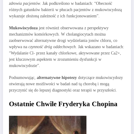
zdrowia pacjentów
. Jak podkreślono w badaniach: “Obecność
różnych gatunków bakterii w płucach pacjentów z mukowiscydozą
wykazuje złożoną zależność z ich funkcjonowaniem”.
Mukowiscydoza
jest również obserwowana z perspektywy
mechanizmów komórkowych. W cholangiocytach można
zaobserwować alternatywne drogi wydzielania jonów chloru, co
wpływa na
czynność dróg oddechowych
. Jak wskazano w badaniach:
“Wydalanie Cl- przez kanały chlorkowe, aktywowane przez Ca2+,
jest kluczowym aspektem w zrozumieniu dysfunkcji w
mukowiscydozie”.
Podsumowując,
alternatywne hipotezy
dotyczące mukowiscydozy
otwierają nowe możliwości w badań nad tą chorobą i mogą
przyczynić się do lepszej diagnostyki oraz terapii w przyszłości.
Ostatnie Chwile Fryderyka Chopina