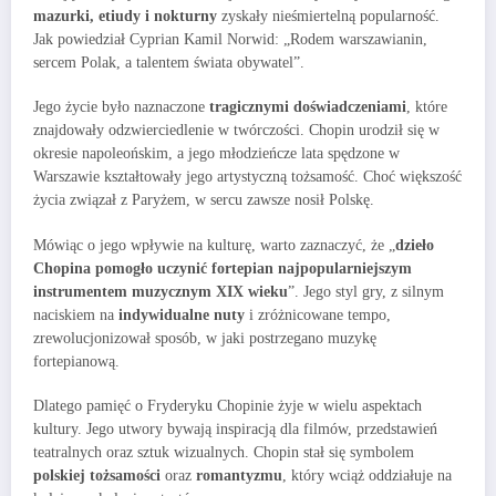
mazurki, etiudy i nokturny
zyskały nieśmiertelną popularność.
Jak powiedział Cyprian Kamil Norwid: „Rodem warszawianin,
sercem Polak, a talentem świata obywatel”.
Jego życie było naznaczone
tragicznymi doświadczeniami
, które
znajdowały odzwierciedlenie w twórczości. Chopin urodził się w
okresie napoleońskim, a jego młodzieńcze lata spędzone w
Warszawie kształtowały jego artystyczną tożsamość. Choć większość
życia związał z Paryżem, w sercu zawsze nosił Polskę.
Mówiąc o jego wpływie na kulturę, warto zaznaczyć, że „
dzieło
Chopina pomogło uczynić fortepian najpopularniejszym
instrumentem muzycznym XIX wieku
”. Jego styl gry, z silnym
naciskiem na
indywidualne nuty
i zróżnicowane tempo,
zrewolucjonizował sposób, w jaki postrzegano muzykę
fortepianową.
Dlatego pamięć o Fryderyku Chopinie żyje w wielu aspektach
kultury. Jego utwory bywają inspiracją dla filmów, przedstawień
teatralnych oraz sztuk wizualnych. Chopin stał się symbolem
polskiej tożsamości
oraz
romantyzmu
, który wciąż oddziałuje na