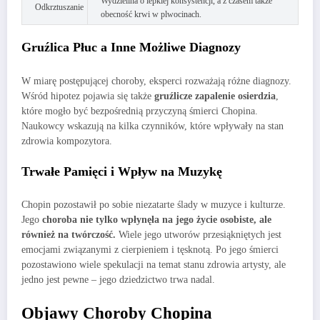
Wydzielina o lepkiej konsystencji, a z czasem także
Odkrztuszanie
obecność krwi w plwocinach.
Gruźlica Płuc a Inne Możliwe Diagnozy
W miarę postępującej choroby, eksperci rozważają różne diagnozy.
Wśród hipotez pojawia się także
gruźlicze zapalenie osierdzia
,
które mogło być bezpośrednią przyczyną śmierci Chopina.
Naukowcy wskazują na kilka czynników, które wpływały na stan
zdrowia kompozytora.
Trwałe Pamięci i Wpływ na Muzykę
Chopin pozostawił po sobie niezatarte ślady w muzyce i kulturze.
Jego
choroba nie tylko wpłynęła na jego życie osobiste, ale
również na twórczość.
Wiele jego utworów przesiąkniętych jest
emocjami związanymi z cierpieniem i tęsknotą. Po jego śmierci
pozostawiono wiele spekulacji na temat stanu zdrowia artysty, ale
jedno jest pewne – jego dziedzictwo trwa nadal.
Objawy Choroby Chopina