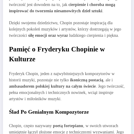
twórczość jest dowodem na to, jak
cierpienie i choroba mogą
inspirować do tworzenia niesamowitych dzieł sztuki
.
Dzięki swojemu dziedzictwu, Chopin pozostaje inspiracją dla
kolejnych pokoleń muzyków i artystów, którzy dostrzegają w jego
twórczości
siłę emocji oraz wyraz
ludzkiego cierpienia i piękna.
Pamięć o Fryderyku Chopinie w
Kulturze
Fryderyk Chopin, jeden z najwybitniejszych kompozytorów w
historii muzyki, pozostaje nie tylko
ikoniczną postacią
, ale i
ambasadorem polskiej kultury na całym świecie
. Jego twórczość,
pełna emocjonalnych i technicznych nowinek, wciąż inspiruje
artystów i miłośników muzyki.
Ślad Po Genialnym Kompozytorze
Chopin, często nazywany
poetą fortepianu
, w swoich utworach
umiejętnie łączył złożone emocje z technicznymi wyzwaniami. Jego