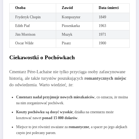
Osoba
Zawód
Data śmierci
Fryderyk Chopin
Kompozytor
1849
Edith Piaf
Piosenkarka
1963
Jim Morrison
Muzyk
1971
Oscar Wilde
Pisarz
1900
Ciekawostki o Pochówkach
Cmentarz Pére-Lachaise nie tylko przyciąga osoby zafascynowane
historią, ale także turystów poszukujących
romantycznych miejsc
do odwiedzenia. Warto wiedzieć, że:
Cmentarz nadal przyjmuje nowych mieszkańców
, co oznacza, że można
na nim zorganizować pochówek.
Koszty pochówku są dosyć wysokie
; działka na cmentarzu może
kosztować nawet
ponad 15 000 dolarów
.
Miejsce to jest również uważane za
romantyczne
, a spacer po jego alejkach
często jest polecany parom.