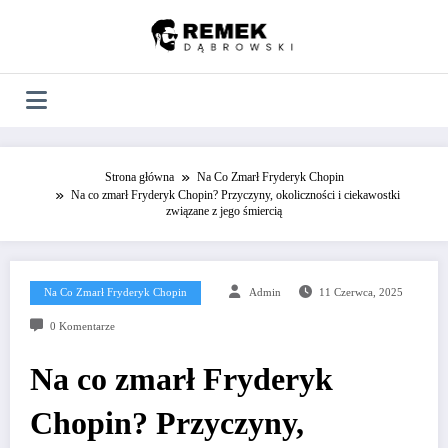
Skip
to
content
Strona główna
Na Co Zmarł Fryderyk Chopin
Na co zmarł Fryderyk Chopin? Przyczyny, okoliczności i ciekawostki
związane z jego śmiercią
Na Co Zmarł Fryderyk Chopin
Admin
11 Czerwca, 2025
0 Komentarze
Na co zmarł Fryderyk
Chopin? Przyczyny,