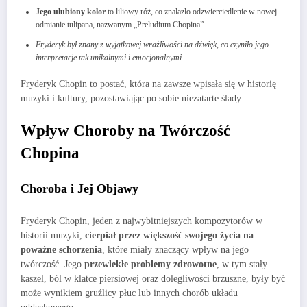
Jego ulubiony kolor
to liliowy róż, co znalazło odzwierciedlenie w nowej
odmianie tulipana, nazwanym „Preludium Chopina”.
Fryderyk był znany z wyjątkowej wrażliwości na dźwięk, co czyniło jego
interpretacje tak unikalnymi i emocjonalnymi.
Fryderyk Chopin to postać, która na zawsze wpisała się w historię
muzyki i kultury, pozostawiając po sobie niezatarte ślady.
Wpływ Choroby na Twórczość
Chopina
Choroba i Jej Objawy
Fryderyk Chopin, jeden z najwybitniejszych kompozytorów w
historii muzyki,
cierpiał przez większość swojego życia na
poważne schorzenia
, które miały znaczący wpływ na jego
twórczość. Jego
przewlekłe problemy zdrowotne
, w tym stały
kaszel, ból w klatce piersiowej oraz dolegliwości brzuszne, były być
może wynikiem gruźlicy płuc lub innych chorób układu