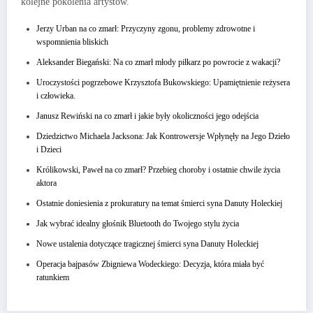
kolejne pokolenia artystów.
Jerzy Urban na co zmarł: Przyczyny zgonu, problemy zdrowotne i
wspomnienia bliskich
Aleksander Biegański: Na co zmarł młody piłkarz po powrocie z wakacji?
Uroczystości pogrzebowe Krzysztofa Bukowskiego: Upamiętnienie reżysera
i człowieka.
Janusz Rewiński na co zmarł i jakie były okoliczności jego odejścia
Dziedzictwo Michaela Jacksona: Jak Kontrowersje Wpłynęły na Jego Dzieło
i Dzieci
Królikowski, Paweł na co zmarł? Przebieg choroby i ostatnie chwile życia
aktora
Ostatnie doniesienia z prokuratury na temat śmierci syna Danuty Holeckiej
Jak wybrać idealny głośnik Bluetooth do Twojego stylu życia
Nowe ustalenia dotyczące tragicznej śmierci syna Danuty Holeckiej
Operacja bajpasów Zbigniewa Wodeckiego: Decyzja, która miała być
ratunkiem