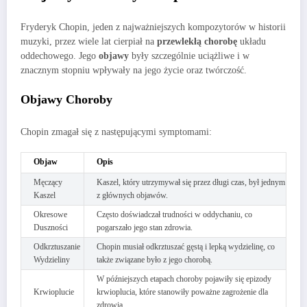
Fryderyk Chopin, jeden z najważniejszych kompozytorów w historii
muzyki, przez wiele lat cierpiał na
przewlekłą chorobę
układu
oddechowego. Jego
objawy
były szczególnie uciążliwe i w
znacznym stopniu wpływały na jego życie oraz twórczość.
Objawy Choroby
Chopin zmagał się z następującymi symptomami:
Objaw
Opis
Męczący
Kaszel, który utrzymywał się przez długi czas, był jednym
Kaszel
z głównych objawów.
Okresowe
Często doświadczał trudności w oddychaniu, co
Duszności
pogarszało jego stan zdrowia.
Odkrztuszanie
Chopin musiał odkrztuszać gęstą i lepką wydzielinę, co
Wydzieliny
także związane było z jego chorobą.
W późniejszych etapach choroby pojawiły się epizody
Krwioplucie
krwioplucia, które stanowiły poważne zagrożenie dla
zdrowia.