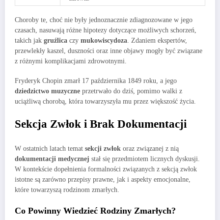
Choroby te, choć nie były jednoznacznie zdiagnozowane w jego
czasach, nasuwają różne hipotezy dotyczące możliwych schorzeń,
takich jak
gruźlica
czy
mukowiscydoza
. Zdaniem ekspertów,
przewlekły kaszel, duszności oraz inne objawy mogły być związane
z różnymi komplikacjami zdrowotnymi.
Fryderyk Chopin zmarł 17 października 1849 roku, a jego
dziedzictwo muzyczne
przetrwało do dziś, pomimo walki z
uciążliwą chorobą, która towarzyszyła mu przez większość życia.
Sekcja Zwłok i Brak Dokumentacji
W ostatnich latach temat
sekcji zwłok
oraz związanej z nią
dokumentacji medycznej
stał się przedmiotem licznych dyskusji.
W kontekście dopełnienia formalności związanych z sekcją zwłok
istotne są zarówno przepisy prawne, jak i aspekty emocjonalne,
które towarzyszą rodzinom zmarłych.
Co Powinny Wiedzieć Rodziny Zmarłych?