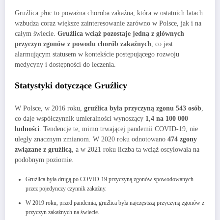
Gruźlica płuc to poważna choroba zakaźna, która w ostatnich latach
wzbudza coraz większe zainteresowanie zarówno w Polsce, jak i na
całym świecie.
Gruźlica wciąż pozostaje jedną z głównych
przyczyn zgonów z powodu chorób zakaźnych
, co jest
alarmującym statusem w kontekście postępującego rozwoju
medycyny i dostępności do leczenia.
Statystyki dotyczące Gruźlicy
W Polsce, w 2016 roku,
gruźlica była przyczyną zgonu 543 osób
,
co daje współczynnik umieralności wynoszący
1,4 na 100 000
ludności
. Tendencje te, mimo trwającej pandemii COVID-19, nie
uległy znacznym zmianom. W 2020 roku odnotowano
474 zgony
związane z gruźlicą
, a w 2021 roku liczba ta wciąż oscylowała na
podobnym poziomie.
Gruźlica była drugą po COVID-19 przyczyną zgonów spowodowanych
przez pojedynczy czynnik zakaźny.
W 2019 roku, przed pandemią, gruźlica była najczęstszą przyczyną zgonów z
przyczyn zakaźnych na świecie.