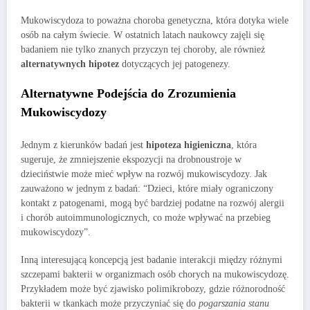
Mukowiscydoza to poważna choroba genetyczna, która dotyka wiele
osób na całym świecie. W ostatnich latach naukowcy zajęli się
badaniem nie tylko znanych przyczyn tej choroby, ale również
alternatywnych hipotez
dotyczących jej patogenezy.
Alternatywne Podejścia do Zrozumienia
Mukowiscydozy
Jednym z kierunków badań jest
hipoteza higieniczna
, która
sugeruje, że zmniejszenie ekspozycji na drobnoustroje w
dzieciństwie może mieć wpływ na rozwój mukowiscydozy. Jak
zauważono w jednym z badań: “Dzieci, które miały ograniczony
kontakt z patogenami, mogą być bardziej podatne na rozwój alergii
i chorób autoimmunologicznych, co może wpływać na przebieg
mukowiscydozy”.
Inną interesującą koncepcją jest badanie interakcji między różnymi
szczepami bakterii w organizmach osób chorych na mukowiscydozę.
Przykładem może być zjawisko polimikrobozy, gdzie różnorodność
bakterii w tkankach może przyczyniać się do
pogarszania stanu