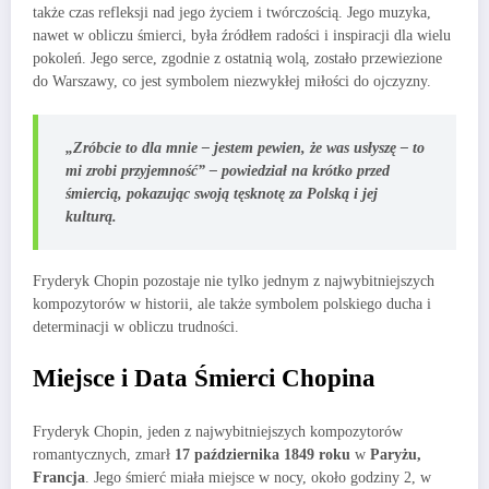
także czas refleksji nad jego życiem i twórczością. Jego muzyka,
nawet w obliczu śmierci, była źródłem radości i inspiracji dla wielu
pokoleń. Jego serce, zgodnie z ostatnią wolą, zostało przewiezione
do Warszawy, co jest symbolem niezwykłej miłości do ojczyzny.
„Zróbcie to dla mnie – jestem pewien, że was usłyszę – to
mi zrobi przyjemność” – powiedział na krótko przed
śmiercią, pokazując swoją tęsknotę za Polską i jej
kulturą.
Fryderyk Chopin pozostaje nie tylko jednym z najwybitniejszych
kompozytorów w historii, ale także symbolem polskiego ducha i
determinacji w obliczu trudności.
Miejsce i Data Śmierci Chopina
Fryderyk Chopin, jeden z najwybitniejszych kompozytorów
romantycznych, zmarł
17 października 1849 roku
w
Paryżu,
Francja
. Jego śmierć miała miejsce w nocy, około godziny 2, w