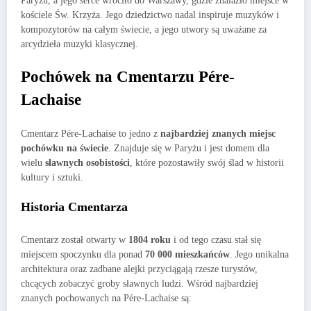
Paryżu, a jego serce wróciło do Warszawy, gdzie znalazło miejsce w
kościele Św. Krzyża. Jego dziedzictwo nadal inspiruje muzyków i
kompozytorów na całym świecie, a jego utwory są uważane za
arcydzieła muzyki klasycznej.
Pochówek na Cmentarzu Pére-
Lachaise
Cmentarz Pére-Lachaise to jedno z
najbardziej znanych miejsc
pochówku na świecie
. Znajduje się w Paryżu i jest domem dla
wielu
sławnych osobistości
, które pozostawiły swój ślad w historii
kultury i sztuki.
Historia Cmentarza
Cmentarz został otwarty w
1804 roku
i od tego czasu stał się
miejscem spoczynku dla ponad
70 000 mieszkańców
. Jego unikalna
architektura oraz zadbane alejki przyciągają rzesze turystów,
chcących zobaczyć groby sławnych ludzi. Wśród najbardziej
znanych pochowanych na Pére-Lachaise są: