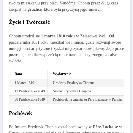
swoim mieszkaniu przy placu Vendôme. Chopin przez długi czas
cierpiał na
gruźlicę
, która była przyczyną jego śmierci.
Życie i Twórczość
Chopin urodził się
1 marca 1810 roku
w Żelazowej Woli. Od
października 1831 roku mieszkał we Francji, gdzie rozwinął swoje
umiejętności artystyczne i zyskał międzynarodową sławę. Jego prace
pozostają nieodłączną częścią repertuaru pianistycznego na całym
świecie.
Data
Wydarzenie
1 Marca 1810
Urodziny Fryderyka Chopina
17 Października 1849
Śmierć Fryderyka Chopina
30 Października 1849
Pochówek na cmentarzu Père-Lachaise w Paryżu
Pochówek
Po śmierci Fryderyk Chopin został pochowany w
Père-Lachaise
w