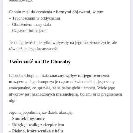
oddechowego.
Chopin miał do czynienia z
licznymi objawami
, w tym:
– Trudnościami w oddychaniu
– Obniżeniem masy ciała
– Częstymi infekcjami
Te dolegliwości nie tylko wpływały na jego codzienne życie, ale
również na jego kreatywność.
Twórczość na Tle Choroby
Choroba Chopina miała
znaczny wpływ na jego twórczość
muzyczną
. Jego kompozycje często odzwierciedlają jego stany
emocjonalne, co sprawia, że są pełne głębi i emocji. Wiele jego
utworów jest naznaczonych
melancholią
, bólami oraz pragnieniem
ulgi.
Jego najpopularniejsze dzieła ukazują:
–
Smutek i tęsknotę
–
Udrękę i walkę z cierpieniem
–
Piękno, które wynika z bólu