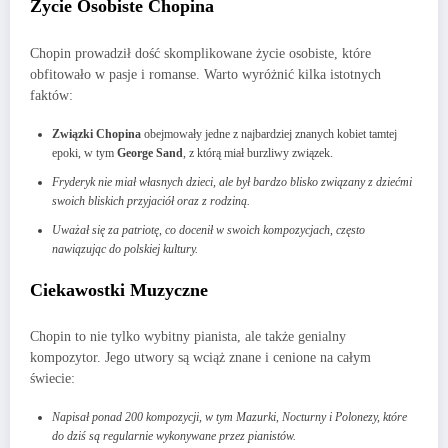
Życie Osobiste Chopina
Chopin prowadził dość skomplikowane życie osobiste, które
obfitowało w pasje i romanse. Warto wyróżnić kilka istotnych
faktów:
Związki Chopina
obejmowały jedne z najbardziej znanych kobiet tamtej
epoki, w tym
George Sand
, z którą miał burzliwy związek.
Fryderyk nie miał własnych dzieci, ale był bardzo blisko związany z dziećmi
swoich bliskich przyjaciół oraz z rodziną.
Uważał się za patriotę, co docenił w swoich kompozycjach, często
nawiązując do polskiej kultury.
Ciekawostki Muzyczne
Chopin to nie tylko wybitny pianista, ale także genialny
kompozytor. Jego utwory są wciąż znane i cenione na całym
świecie:
Napisał ponad 200 kompozycji, w tym Mazurki, Nocturny i Polonezy, które
do dziś są regularnie wykonywane przez pianistów.