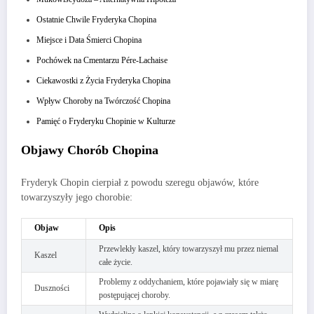
Ostatnie Chwile Fryderyka Chopina
Miejsce i Data Śmierci Chopina
Pochówek na Cmentarzu Pére-Lachaise
Ciekawostki z Życia Fryderyka Chopina
Wpływ Choroby na Twórczość Chopina
Pamięć o Fryderyku Chopinie w Kulturze
Objawy Chorób Chopina
Fryderyk Chopin cierpiał z powodu szeregu objawów, które
towarzyszyły jego chorobie:
Objaw
Opis
Przewlekły kaszel, który towarzyszył mu przez niemal
Kaszel
całe życie.
Problemy z oddychaniem, które pojawiały się w miarę
Duszności
postępującej choroby.