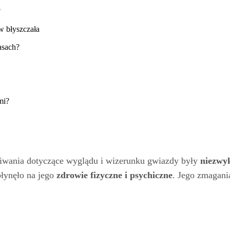
?
w błyszczała
asach?
mi?
kiwania dotyczące wyglądu i wizerunku gwiazdy były
niezwy
płynęło na jego
zdrowie fizyczne i psychiczne
. Jego zmagani