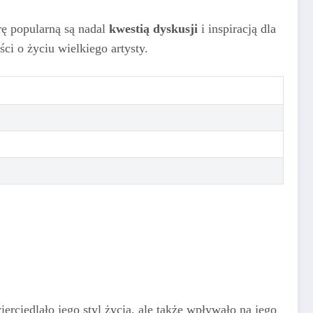
rę popularną są nadal
kwestią dyskusji
i inspiracją dla
ci o życiu wielkiego artysty.
ierciedlało jego styl życia, ale także wpływało na jego