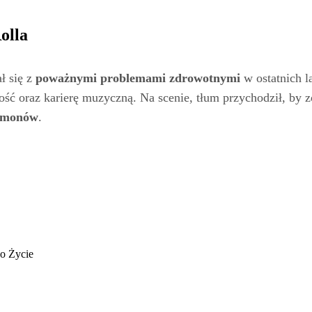
olla
ał się z
poważnymi problemami zdrowotnymi
w ostatnich l
ść oraz karierę muzyczną. Na scenie, tłum przychodził, by 
demonów
.
go Życie