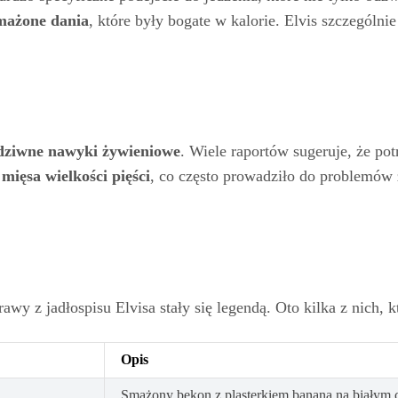
mażone dania
, które były bogate w kalorie. Elvis szczególni
dziwne nawyki żywieniowe
. Wiele raportów sugeruje, że pot
 mięsa wielkości pięści
, co często prowadziło do problemów 
y z jadłospisu Elvisa stały się legendą. Oto kilka z nich, któ
Opis
Smażony bekon z plasterkiem banana na białym c