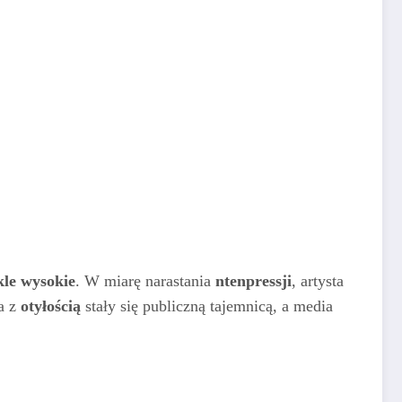
kle wysokie
. W miarę narastania
ntenpressji
, artysta
a z
otyłością
stały się publiczną tajemnicą, a media