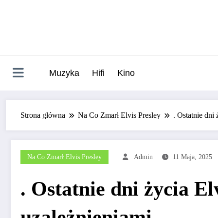
Skip
to
content
Muzyka
Hifi
Kino
Strona główna
Na Co Zmarł Elvis Presley
. Ostatnie dni
Na Co Zmarł Elvis Presley
Admin
11 Maja, 2025
. Ostatnie dni życia El
uzależnieniami