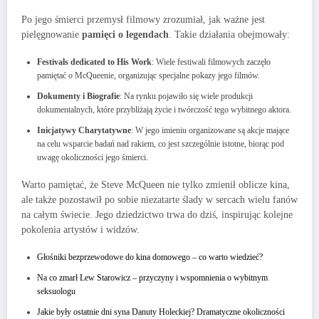
Po jego śmierci przemysł filmowy zrozumiał, jak ważne jest
pielęgnowanie
pamięci o legendach
. Takie działania obejmowały:
Festivals dedicated to His Work
: Wiele festiwali filmowych zaczęło
pamiętać o McQueenie, organizując specjalne pokazy jego filmów.
Dokumenty i Biografie
: Na rynku pojawiło się wiele produkcji
dokumentalnych, które przybliżają życie i twórczość tego wybitnego aktora.
Inicjatywy Charytatywne
: W jego imieniu organizowane są akcje mające
na celu wsparcie badań nad rakiem, co jest szczególnie istotne, biorąc pod
uwagę okoliczności jego śmierci.
Warto pamiętać, że Steve McQueen nie tylko zmienił oblicze kina,
ale także pozostawił po sobie niezatarte ślady w sercach wielu fanów
na całym świecie. Jego dziedzictwo trwa do dziś, inspirując kolejne
pokolenia artystów i widzów.
Głośniki bezprzewodowe do kina domowego – co warto wiedzieć?
Na co zmarł Lew Starowicz – przyczyny i wspomnienia o wybitnym
seksuologu
Jakie były ostatnie dni syna Danuty Holeckiej? Dramatyczne okoliczności