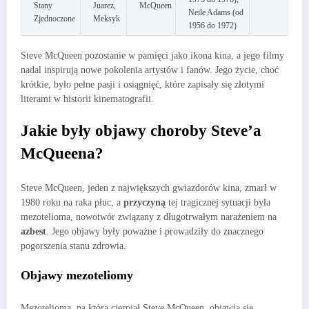
Stany
Juarez,
McQueen
Neile Adams (od
Zjednoczone
Meksyk
1956 do 1972)
Steve McQueen pozostanie w pamięci jako ikona kina, a jego filmy
nadal inspirują nowe pokolenia artystów i fanów. Jego życie, choć
krótkie, było pełne pasji i osiągnięć, które zapisały się złotymi
literami w historii kinematografii.
Jakie były objawy choroby Steve’a
McQueena?
Steve McQueen, jeden z największych gwiazdorów kina, zmarł w
1980 roku na raka płuc, a
przyczyną
tej tragicznej sytuacji była
mezotelioma, nowotwór związany z długotrwałym narażeniem na
azbest
. Jego objawy były poważne i prowadziły do znacznego
pogorszenia stanu zdrowia.
Objawy mezoteliomy
Mezotelioma, na którą cierpiał Steve McQueen, objawia się