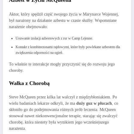
Azbest w Życiu McQueena
Aktor, który spędził część swojego życia w Marynarce Wojennej,
był narażony na działanie azbestu w czasie służby. Wspomniane
narażenie obejmowało:
Usuwanie izolacji azbestowych z rur w Camp Lejeune.
Kontakt z kombinezonami rajdowymi, które były powlekane azbestem dla
zwiększenia odporności na ogień.
To właśnie te interakcje mogły przyczynić się do rozwoju jego
choroby.
Walka z Chorobą
Steve McQueen przez kilka lat walczył z międzybłoniakiem. Po
wielu badaniach lekarze odkryli, że ma
duży guz w płucach
, co
skłoniło go do podejmowania różnych prób leczenia. McQueen
stosował nawet niekonwencjonalne terapie, starając się zwalczyć
chorobę, która niestety była wynikiem jego wcześniejszego
narażenia.