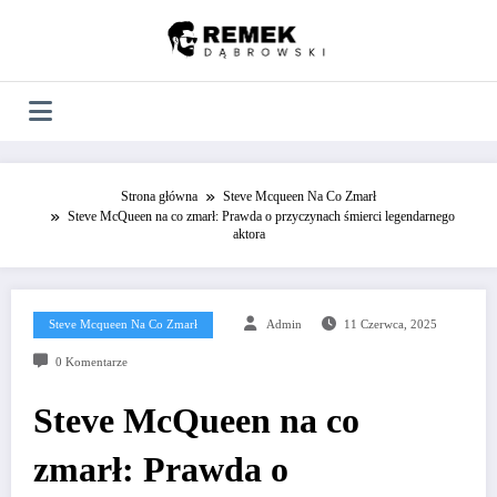
Skip
to
content
Strona główna
Steve Mcqueen Na Co Zmarł
Steve McQueen na co zmarł: Prawda o przyczynach śmierci legendarnego
aktora
Steve Mcqueen Na Co Zmarł
Admin
11 Czerwca, 2025
0 Komentarze
Steve McQueen na co
zmarł: Prawda o