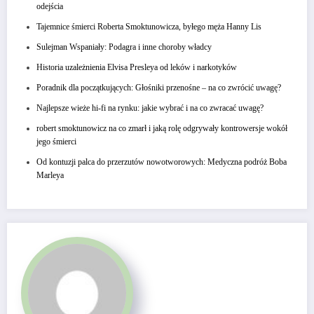
odejścia
Tajemnice śmierci Roberta Smoktunowicza, byłego męża Hanny Lis
Sulejman Wspaniały: Podagra i inne choroby władcy
Historia uzależnienia Elvisa Presleya od leków i narkotyków
Poradnik dla początkujących: Głośniki przenośne – na co zwrócić uwagę?
Najlepsze wieże hi-fi na rynku: jakie wybrać i na co zwracać uwagę?
robert smoktunowicz na co zmarł i jaką rolę odgrywały kontrowersje wokół
jego śmierci
Od kontuzji palca do przerzutów nowotworowych: Medyczna podróż Boba
Marleya