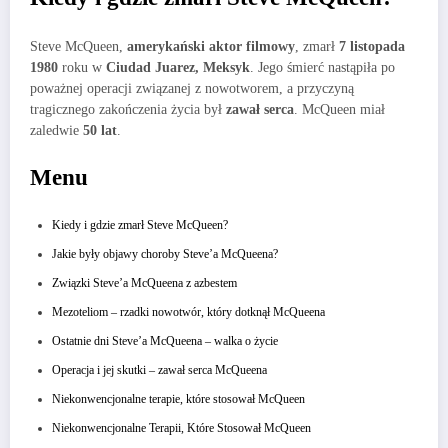
Steve McQueen,
amerykański aktor filmowy
, zmarł
7 listopada
1980
roku w
Ciudad Juarez, Meksyk
. Jego śmierć nastąpiła po
poważnej operacji związanej z nowotworem, a przyczyną
tragicznego zakończenia życia był
zawał serca
. McQueen miał
zaledwie
50 lat
.
Menu
Kiedy i gdzie zmarł Steve McQueen?
Jakie były objawy choroby Steve’a McQueena?
Związki Steve’a McQueena z azbestem
Mezoteliom – rzadki nowotwór, który dotknął McQueena
Ostatnie dni Steve’a McQueena – walka o życie
Operacja i jej skutki – zawał serca McQueena
Niekonwencjonalne terapie, które stosował McQueen
Niekonwencjonalne Terapii, Które Stosował McQueen