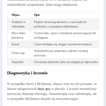
różnorodnymi symptomami, które mogą obejmować:
Objaw
Opis
Trudności w
Pacjenci odczuwają duszności, co prowadzi do
oddychaniu
problemów z normalnym oddychaniem.
Ból w klatce
Uczucie bólu, często o charakterze przeszywającym lub
piersiowej
uciskającym.
Kaszel
Często nasilający się, mogący zawierać krwioplucie.
Niekontrolowana utrata masy ciała bez wyraźnej
Utrata wagi
przyczyny.
Zmęczenie
Chroniczne zmęczenie, które nie ustępuje po odpoczynku.
Diagnostyka i leczenie
W przypadku Steve’a McQueena, objawy były na tyle poważne, że
lekarze zdiagnozowali
duży guz
w płucach. Leczenie mezoteliomy
zazwyczaj obejmuje chirurgię, chemioterapię oraz radioterapię, ale
w przypadku McQueena okazało się niewystarczające.