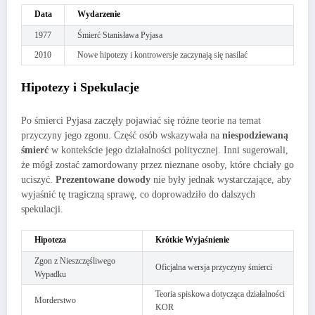
Data
Wydarzenie
1977
Śmierć Stanisława Pyjasa
2010
Nowe hipotezy i kontrowersje zaczynają się nasilać
Hipotezy i Spekulacje
Po śmierci Pyjasa zaczęły pojawiać się różne teorie na temat
przyczyny jego zgonu. Część osób wskazywała na
niespodziewaną
śmierć
w kontekście jego działalności politycznej. Inni sugerowali,
że mógł zostać zamordowany przez nieznane osoby, które chciały go
uciszyć.
Prezentowane dowody
nie były jednak wystarczające, aby
wyjaśnić tę tragiczną sprawę, co doprowadziło do dalszych
spekulacji.
Hipoteza
Krótkie Wyjaśnienie
Zgon z Nieszczęśliwego
Oficjalna wersja przyczyny śmierci
Wypadku
Teoria spiskowa dotycząca działalności
Morderstwo
KOR