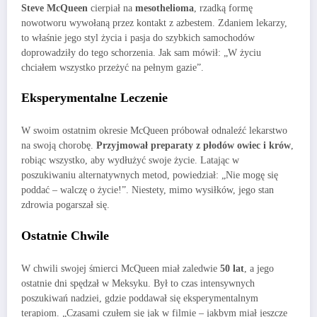
Steve McQueen
cierpiał na
mesothelioma
, rzadką formę
nowotworu wywołaną przez kontakt z azbestem. Zdaniem lekarzy,
to właśnie jego styl życia i pasja do szybkich samochodów
doprowadziły do tego schorzenia. Jak sam mówił: „W życiu
chciałem wszystko przeżyć na pełnym gazie”.
Eksperymentalne Leczenie
W swoim ostatnim okresie McQueen próbował odnaleźć lekarstwo
na swoją chorobę.
Przyjmował preparaty z płodów owiec i krów
,
robiąc wszystko, aby wydłużyć swoje życie. Latając w
poszukiwaniu alternatywnych metod, powiedział: „Nie mogę się
poddać – walczę o życie!”. Niestety, mimo wysiłków, jego stan
zdrowia pogarszał się.
Ostatnie Chwile
W chwili swojej śmierci McQueen miał zaledwie
50 lat
, a jego
ostatnie dni spędzał w Meksyku. Był to czas intensywnych
poszukiwań nadziei, gdzie poddawał się eksperymentalnym
terapiom. „Czasami czułem się jak w filmie – jakbym miał jeszcze