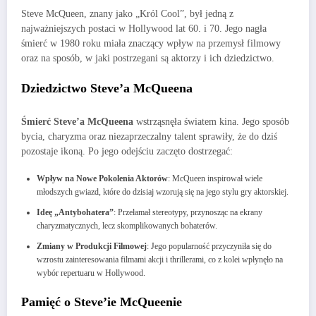
Steve McQueen, znany jako „Król Cool”, był jedną z
najważniejszych postaci w Hollywood lat 60. i 70. Jego nagła
śmierć w 1980 roku miała znaczący wpływ na przemysł filmowy
oraz na sposób, w jaki postrzegani są aktorzy i ich dziedzictwo.
Dziedzictwo Steve’a McQueena
Śmierć Steve’a McQueena
wstrząsnęła światem kina. Jego sposób
bycia, charyzma oraz niezaprzeczalny talent sprawiły, że do dziś
pozostaje ikoną. Po jego odejściu zaczęto dostrzegać:
Wpływ na Nowe Pokolenia Aktorów
: McQueen inspirował wiele
młodszych gwiazd, które do dzisiaj wzorują się na jego stylu gry aktorskiej.
Ideę „Antybohatera”
: Przełamał stereotypy, przynosząc na ekrany
charyzmatycznych, lecz skomplikowanych bohaterów.
Zmiany w Produkcji Filmowej
: Jego popularność przyczyniła się do
wzrostu zainteresowania filmami akcji i thrillerami, co z kolei wpłynęło na
wybór repertuaru w Hollywood.
Pamięć o Steve’ie McQueenie