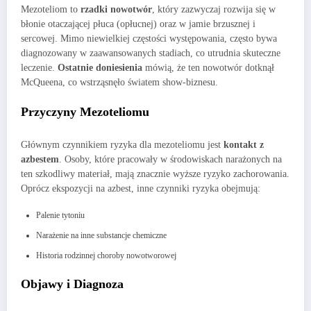
Mezoteliom to
rzadki nowotwór
, który zazwyczaj rozwija się w
błonie otaczającej płuca (opłucnej) oraz w jamie brzusznej i
sercowej. Mimo niewielkiej częstości występowania, często bywa
diagnozowany w zaawansowanych stadiach, co utrudnia skuteczne
leczenie.
Ostatnie doniesienia
mówią, że ten nowotwór dotknął
McQueena, co wstrząsnęło światem show-biznesu.
Przyczyny Mezoteliomu
Głównym czynnikiem ryzyka dla mezoteliomu jest
kontakt z
azbestem
. Osoby, które pracowały w środowiskach narażonych na
ten szkodliwy materiał, mają znacznie wyższe ryzyko zachorowania.
Oprócz ekspozycji na azbest, inne czynniki ryzyka obejmują:
Palenie tytoniu
Narażenie na inne substancje chemiczne
Historia rodzinnej choroby nowotworowej
Objawy i Diagnoza