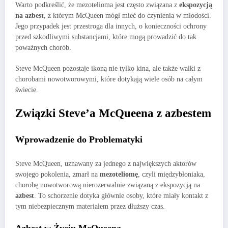
Warto podkreślić, że mezotelioma jest często związana z
ekspozycją
na azbest
, z którym McQueen mógł mieć do czynienia w młodości.
Jego przypadek jest przestroga dla innych, o konieczności ochrony
przed szkodliwymi substancjami, które mogą prowadzić do tak
poważnych chorób.
Steve McQueen pozostaje ikoną nie tylko kina, ale także walki z
chorobami nowotworowymi, które dotykają wiele osób na całym
świecie.
Związki Steve’a McQueena z azbestem
Wprowadzenie do Problematyki
Steve McQueen, uznawany za jednego z największych aktorów
swojego pokolenia, zmarł na
mezoteliomę
, czyli międzybłoniaka,
chorobę nowotworową nierozerwalnie związaną z ekspozycją na
azbest
. To schorzenie dotyka głównie osoby, które miały kontakt z
tym niebezpiecznym materiałem przez dłuższy czas.