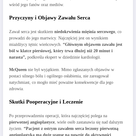
wśród jego fanów oraz mediów.
Przyczyny i Objawy Zawału Serca
Zawał serca jest skutkiem
niedokrwienia mięśnia sercowego
, co
prowadzi do jego martwicy. Najczęściej jest on wynikiem
miażdżycy tętnic wieńcowych.
“Głównym objawem zawału jest
ból w klatce piersiowej, który trwa dłużej niż 20 minut i
narasta”,
podkreśla ekspert w dziedzinie kardiologii.
McQueen
nie był wyjątkiem. Mimo zgłaszanych objawów w
postaci silnego bólu i ogólnego osłabienia, nie zareagował
natychmiast, co mogło mieć poważne konsekwencje dla jego
zdrowia.
Skutki Pooperacyjne i Leczenie
Po przeprowadzeniu operacji, która najczęściej polega na
pierwotnej angioplastyce
, wiele osób zastanawia się nad dalszym
życiem.
“Pacjent z ostrym zawałem serca leczony pierwotną
angioplastyką ma duże szanse na powrót do aktywności