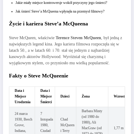
Jakie miały miejsce kontrowersje wokół przyczyny jego śmierci?
Jak śmierć Steve’a McQueena wpłynęła na przemysł filmowy?
Życie i kariera Steve’a McQueena
Steve McQueen, właściwie
Terence Steven McQueen
, był jedną z
największych legend kina. Jego kariera filmowa rozpoczęła się w
latach 50., a w latach 60. i 70. stał się jednym z najbardziej
kasowych aktorów Hollywood. Wyróżniał się charyzmą i
wyjątkowym stylem, co przyniosło mu wielką popularność.
Fakty o Steve McQueenie
Data i
Data i
Miejsce
Miejsce
Dzieci
Żona
Wzrost
Urodzenia
Śmierci
Barbara Minty
24 marca
7
(od 1980 do
1930, Beech
listopada
Chad
1980), Ali
Grove,
1980,
McQueen
MacGraw (od
1,77 m
Indiana,
Ciudad
i Terry
1973 do 1978),