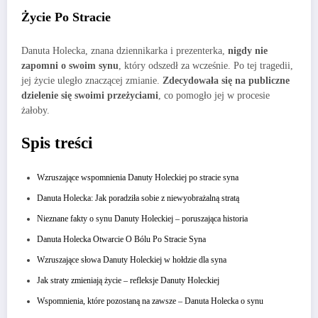
Życie Po Stracie
Danuta Holecka, znana dziennikarka i prezenterka,
nigdy nie
zapomni o swoim synu
, który odszedł za wcześnie. Po tej tragedii,
jej życie uległo znaczącej zmianie.
Zdecydowała się na publiczne
dzielenie się swoimi przeżyciami
, co pomogło jej w procesie
żałoby.
Spis treści
Wzruszające wspomnienia Danuty Holeckiej po stracie syna
Danuta Holecka: Jak poradziła sobie z niewyobrażalną stratą
Nieznane fakty o synu Danuty Holeckiej – poruszająca historia
Danuta Holecka Otwarcie O Bólu Po Stracie Syna
Wzruszające słowa Danuty Holeckiej w hołdzie dla syna
Jak straty zmieniają życie – refleksje Danuty Holeckiej
Wspomnienia, które pozostaną na zawsze – Danuta Holecka o synu