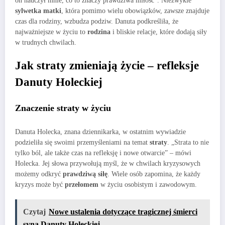
on nauczył mnie, co to znaczy prawdziwa miłość”. Niezwykle
sylwetka matki
, która pomimo wielu obowiązków, zawsze znajduje
czas dla rodziny, wzbudza podziw. Danuta podkreśliła, że
najważniejsze w życiu to
rodzina
i bliskie relacje, które dodają siły
w trudnych chwilach.
Jak straty zmieniają życie – refleksje
Danuty Holeckiej
Znaczenie straty w życiu
Danuta Holecka, znana dziennikarka, w ostatnim wywiadzie
podzieliła się swoimi przemyśleniami na temat
straty
. „Strata to nie
tylko ból, ale także czas na refleksję i nowe otwarcie” – mówi
Holecka. Jej słowa przywołują myśl, że w chwilach kryzysowych
możemy odkryć
prawdziwą siłę
. Wiele osób zapomina, że każdy
kryzys może być
przełomem
w życiu osobistym i zawodowym.
Czytaj
Nowe ustalenia dotyczące tragicznej śmierci
syna Danuty Holeckiej