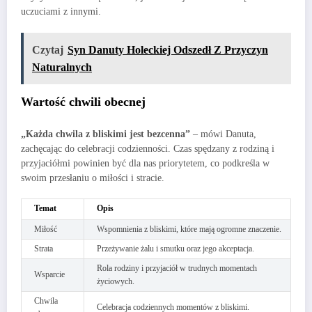
uczuciami z innymi.
Czytaj
Syn Danuty Holeckiej Odszedł Z Przyczyn
Naturalnych
Wartość chwili obecnej
„Każda chwila z bliskimi jest bezcenna”
– mówi Danuta,
zachęcając do celebracji codzienności. Czas spędzany z rodziną i
przyjaciółmi powinien być dla nas priorytetem, co podkreśla w
swoim przesłaniu o miłości i stracie.
Temat
Opis
Miłość
Wspomnienia z bliskimi, które mają ogromne znaczenie.
Strata
Przeżywanie żalu i smutku oraz jego akceptacja.
Rola rodziny i przyjaciół w trudnych momentach
Wsparcie
życiowych.
Chwila
Celebracja codziennych momentów z bliskimi.