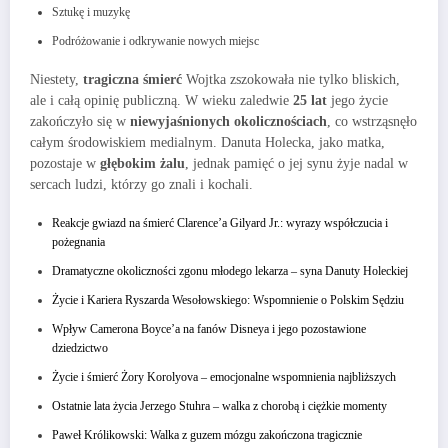
Sztukę i muzykę
Podróżowanie i odkrywanie nowych miejsc
Niestety,
tragiczna śmierć
Wojtka zszokowała nie tylko bliskich,
ale i całą opinię publiczną. W wieku zaledwie
25 lat
jego życie
zakończyło się w
niewyjaśnionych okolicznościach
, co wstrząsnęło
całym środowiskiem medialnym. Danuta Holecka, jako matka,
pozostaje w
głębokim żalu
, jednak pamięć o jej synu żyje nadal w
sercach ludzi, którzy go znali i kochali.
Reakcje gwiazd na śmierć Clarence’a Gilyard Jr.: wyrazy współczucia i
pożegnania
Dramatyczne okoliczności zgonu młodego lekarza – syna Danuty Holeckiej
Życie i Kariera Ryszarda Wesołowskiego: Wspomnienie o Polskim Sędziu
Wpływ Camerona Boyce’a na fanów Disneya i jego pozostawione
dziedzictwo
Życie i śmierć Żory Korolyova – emocjonalne wspomnienia najbliższych
Ostatnie lata życia Jerzego Stuhra – walka z chorobą i ciężkie momenty
Paweł Królikowski: Walka z guzem mózgu zakończona tragicznie