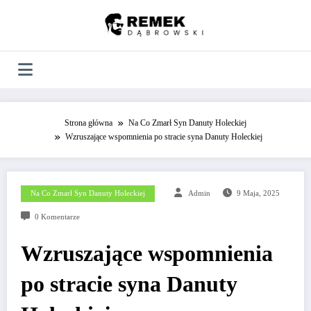
Skip
to
content
Strona główna
Na Co Zmarł Syn Danuty Holeckiej
Wzruszające wspomnienia po stracie syna Danuty Holeckiej
Na Co Zmarł Syn Danuty Holeckiej
Admin
9 Maja, 2025
0 Komentarze
Wzruszające wspomnienia
po stracie syna Danuty