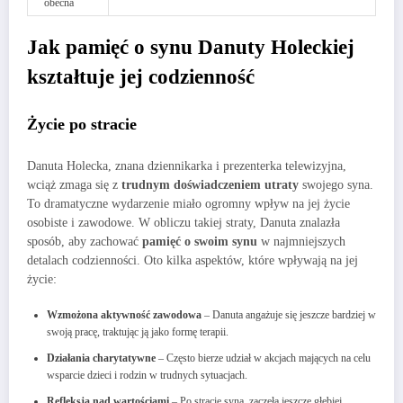
obecna
Jak pamięć o synu Danuty Holeckiej
kształtuje jej codzienność
Życie po stracie
Danuta Holecka, znana dziennikarka i prezenterka telewizyjna,
wciąż zmaga się z
trudnym doświadczeniem utraty
swojego syna.
To dramatyczne wydarzenie miało ogromny wpływ na jej życie
osobiste i zawodowe. W obliczu takiej straty, Danuta znalazła
sposób, aby zachować
pamięć o swoim synu
w najmniejszych
detalach codzienności. Oto kilka aspektów, które wpływają na jej
życie:
Wzmożona aktywność zawodowa
– Danuta angażuje się jeszcze bardziej w
swoją pracę, traktując ją jako formę terapii.
Działania charytatywne
– Często bierze udział w akcjach mających na celu
wsparcie dzieci i rodzin w trudnych sytuacjach.
Refleksja nad wartościami
– Po stracie syna, zaczęła jeszcze głębiej