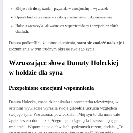
Ból jest nie do opisania
– przyznała w emocjonalnym wywiadzie.
Opisała trudności związane z żałobą i codziennym funkcjonowaniem.
Holecka zaznaczyła, jak ważne jest wsparcie rodziny i przyjaciół w takich
chwilach.
Danuta podkreśliła, że mimo cierpienia,
stara się znaleźć nadzieję
i
zrozumienie w tym trudnym okresie swojego życia.
Wzruszające słowa Danuty Holeckiej
w hołdzie dla syna
Przepełnione emocjami wspomnienia
Danuta Holecka, znana dziennikarka i prezenterka telewizyjna, w
ostatnim wywiadzie wyraziła swoje
głębokie uczucia
względem
swojego syna. Wzruszona, powiedziała: „Mój syn to dla mnie całe
życie. Jestem dumna z każdego jego osiągnięcia i zawsze będę go
wspierać”. Wspominając o chwilach spędzonych razem, dodała: „To