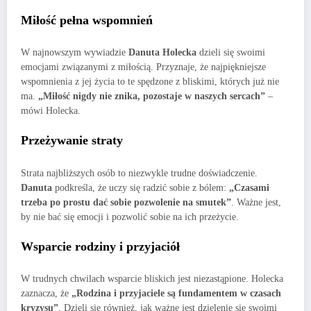
Miłość pełna wspomnień
W najnowszym wywiadzie
Danuta Holecka
dzieli się swoimi
emocjami związanymi z miłością. Przyznaje, że najpiękniejsze
wspomnienia z jej życia to te spędzone z bliskimi, których już nie
ma.
„Miłość nigdy nie znika, pozostaje w naszych sercach”
–
mówi Holecka.
Przeżywanie straty
Strata najbliższych osób to niezwykle trudne doświadczenie.
Danuta
podkreśla, że uczy się radzić sobie z bólem:
„Czasami
trzeba po prostu dać sobie pozwolenie na smutek”
. Ważne jest,
by nie bać się emocji i pozwolić sobie na ich przeżycie.
Wsparcie rodziny i przyjaciół
W trudnych chwilach wsparcie bliskich jest niezastąpione. Holecka
zaznacza, że
„Rodzina i przyjaciele są fundamentem w czasach
kryzysu”
. Dzieli się również, jak ważne jest dzielenie się swoimi