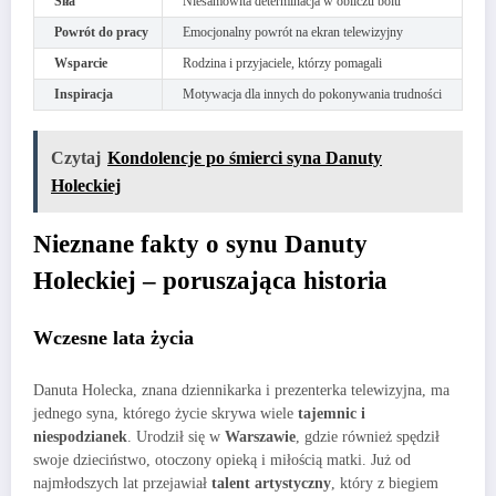
Siła
Niesamowita determinacja w obliczu bólu
Powrót do pracy
Emocjonalny powrót na ekran telewizyjny
Wsparcie
Rodzina i przyjaciele, którzy pomagali
Inspiracja
Motywacja dla innych do pokonywania trudności
Czytaj
Kondolencje po śmierci syna Danuty
Holeckiej
Nieznane fakty o synu Danuty
Holeckiej – poruszająca historia
Wczesne lata życia
Danuta Holecka, znana dziennikarka i prezenterka telewizyjna, ma
jednego syna, którego życie skrywa wiele
tajemnic i
niespodzianek
. Urodził się w
Warszawie
, gdzie również spędził
swoje dzieciństwo, otoczony opieką i miłością matki. Już od
najmłodszych lat przejawiał
talent artystyczny
, który z biegiem