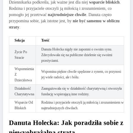
Dziennikarka podkreśla, jak ważne jest dla niej
wsparcie bliskich
.
Rodzina i przyjaciele otoczyli ją miłością i zrozumieniem, co
pomogło jej przetrwać
najtrudniejsze chwile
. Danuta często
przypomina sobie, jak istotne jest, by
nie być samemu w obliczu
straty
.
Sekcja
Treść
Danuta Holecka nigdy nie zapomni o swoim synu.
Życie Po
Zdecydowała się na publiczne dzielenie się swoimi
Stracie
przeżyciami.
Wspomnienia
Wspomina piękne chwile spędzone z synem, co przynosi
Z
jej wiele radości, ale i bólu.
Dzieciństwa
Działalność
Zaangażowała się w działalność charytatywną i stworzyła
Charytatywna
fundację wspierającą inne rodziny.
Wsparcie Od
Rodzina i przyjaciele otoczyli ją miłością i zrozumieniem w
Bliskich
najtrudniejszych chwilach.
Danuta Holecka: Jak poradziła sobie z
niewyobrażalną stratą