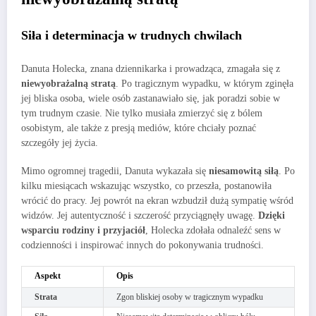
Siła i determinacja w trudnych chwilach
Danuta Holecka, znana dziennikarka i prowadząca, zmagała się z
niewyobrażalną stratą
. Po tragicznym wypadku, w którym zginęła
jej bliska osoba, wiele osób zastanawiało się, jak poradzi sobie w
tym trudnym czasie. Nie tylko musiała zmierzyć się z bólem
osobistym, ale także z presją mediów, które chciały poznać
szczegóły jej życia.
Mimo ogromnej tragedii, Danuta wykazała się
niesamowitą siłą
. Po
kilku miesiącach wskazując wszystko, co przeszła, postanowiła
wrócić do pracy. Jej powrót na ekran wzbudził dużą sympatię wśród
widzów. Jej autentyczność i szczerość przyciągnęły uwagę.
Dzięki
wsparciu rodziny i przyjaciół
, Holecka zdołała odnaleźć sens w
codzienności i inspirować innych do pokonywania trudności.
Aspekt
Opis
Strata
Zgon bliskiej osoby w tragicznym wypadku