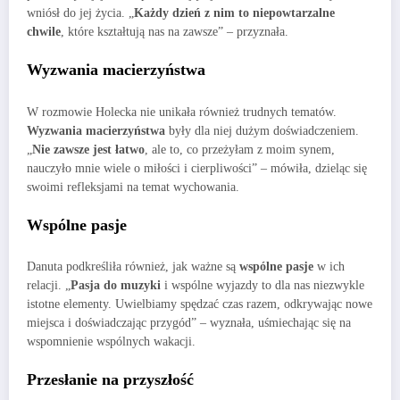
wniósł do jej życia. „
Każdy dzień z nim to niepowtarzalne
chwile
, które kształtują nas na zawsze” – przyznała.
Wyzwania macierzyństwa
W rozmowie Holecka nie unikała również trudnych tematów.
Wyzwania macierzyństwa
były dla niej dużym doświadczeniem.
„
Nie zawsze jest łatwo
, ale to, co przeżyłam z moim synem,
nauczyło mnie wiele o miłości i cierpliwości” – mówiła, dzieląc się
swoimi refleksjami na temat wychowania.
Wspólne pasje
Danuta podkreśliła również, jak ważne są
wspólne pasje
w ich
relacji. „
Pasja do muzyki
i wspólne wyjazdy to dla nas niezwykle
istotne elementy. Uwielbiamy spędzać czas razem, odkrywając nowe
miejsca i doświadczając przygód” – wyznała, uśmiechając się na
wspomnienie wspólnych wakacji.
Przesłanie na przyszłość