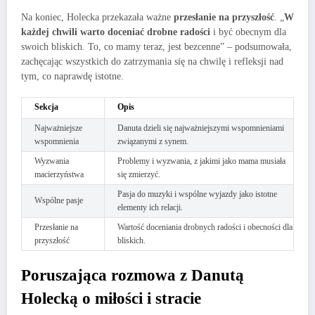
Na koniec, Holecka przekazała ważne
przesłanie na przyszłość
. „
W
każdej chwili warto doceniać drobne radości
i być obecnym dla
swoich bliskich. To, co mamy teraz, jest bezcenne” – podsumowała,
zachęcając wszystkich do zatrzymania się na chwilę i refleksji nad
tym, co naprawdę istotne.
Sekcja
Opis
Najważniejsze
Danuta dzieli się najważniejszymi wspomnieniami
wspomnienia
związanymi z synem.
Wyzwania
Problemy i wyzwania, z jakimi jako mama musiała
macierzyństwa
się zmierzyć.
Pasja do muzyki i wspólne wyjazdy jako istotne
Wspólne pasje
elementy ich relacji.
Przesłanie na
Wartość doceniania drobnych radości i obecności dla
przyszłość
bliskich.
Poruszająca rozmowa z Danutą
Holecką o miłości i stracie