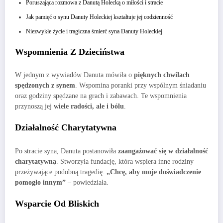
Poruszająca rozmowa z Danutą Holecką o miłości i stracie
Jak pamięć o synu Danuty Holeckiej kształtuje jej codzienność
Niezwykłe życie i tragiczna śmierć syna Danuty Holeckiej
Wspomnienia Z Dzieciństwa
W jednym z wywiadów Danuta mówiła o
pięknych chwilach
spędzonych z synem
. Wspomina poranki przy wspólnym śniadaniu
oraz godziny spędzane na grach i zabawach. Te wspomnienia
przynoszą jej
wiele radości, ale i bólu
.
Działalność Charytatywna
Po stracie syna, Danuta postanowiła
zaangażować się w działalność
charytatywną
. Stworzyła fundację, która wspiera inne rodziny
przeżywające podobną tragedię.
„Chcę, aby moje doświadczenie
pomogło innym”
– powiedziała.
Wsparcie Od Bliskich