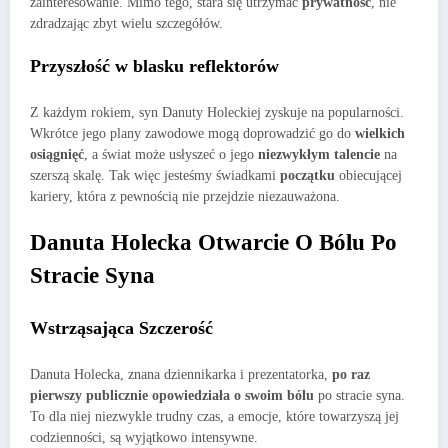
zainteresowanie. Mimo tego, stara się utrzymać
prywatność
, nie
zdradzając zbyt wielu szczegółów.
Przyszłość w blasku reflektorów
Z każdym rokiem, syn Danuty Holeckiej zyskuje na popularności.
Wkrótce jego plany zawodowe mogą doprowadzić go do
wielkich
osiągnięć
, a świat może usłyszeć o jego
niezwykłym talencie
na
szerszą skalę. Tak więc jesteśmy świadkami
początku
obiecującej
kariery, która z pewnością nie przejdzie niezauważona.
Danuta Holecka Otwarcie O Bólu Po
Stracie Syna
Wstrząsająca Szczerość
Danuta Holecka, znana dziennikarka i prezentatorka,
po raz
pierwszy publicznie opowiedziała o swoim bólu
po stracie syna.
To dla niej niezwykle trudny czas, a emocje, które towarzyszą jej
codzienności, są wyjątkowo intensywne.