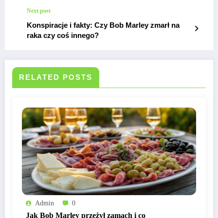
Marleya
Next post
Konspiracje i fakty: Czy Bob Marley zmarł na
raka czy coś innego?
RELATED POSTS
Admin
0
Jak Bob Marley przeżył zamach i co