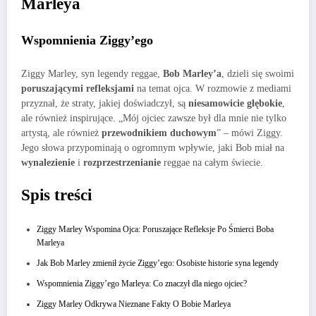
Marleya
Wspomnienia Ziggy’ego
Ziggy Marley, syn legendy reggae,
Bob Marley’a
, dzieli się swoimi
poruszającymi refleksjami
na temat ojca. W rozmowie z mediami
przyznał, że straty, jakiej doświadczył, są
niesamowicie głębokie
,
ale również inspirujące. „Mój ojciec zawsze był dla mnie nie tylko
artystą, ale również
przewodnikiem duchowym
” – mówi Ziggy.
Jego słowa przypominają o ogromnym wpływie, jaki Bob miał na
wynalezienie
i
rozprzestrzenianie
reggae na całym świecie.
Spis treści
Ziggy Marley Wspomina Ojca: Poruszające Refleksje Po Śmierci Boba
Marleya
Jak Bob Marley zmienił życie Ziggy’ego: Osobiste historie syna legendy
Wspomnienia Ziggy’ego Marleya: Co znaczył dla niego ojciec?
Ziggy Marley Odkrywa Nieznane Fakty O Bobie Marleya