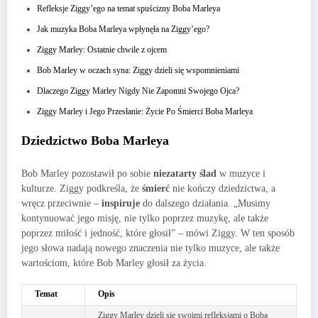
Refleksje Ziggy’ego na temat spuścizny Boba Marleya
Jak muzyka Boba Marleya wpłynęła na Ziggy’ego?
Ziggy Marley: Ostatnie chwile z ojcem
Bob Marley w oczach syna: Ziggy dzieli się wspomnieniami
Dlaczego Ziggy Marley Nigdy Nie Zapomni Swojego Ojca?
Ziggy Marley i Jego Przesłanie: Życie Po Śmierci Boba Marleya
Dziedzictwo Boba Marleya
Bob Marley pozostawił po sobie
niezatarty ślad
w muzyce i
kulturze. Ziggy podkreśla, że
śmierć
nie kończy dziedzictwa, a
wręcz przeciwnie –
inspiruje
do dalszego działania. „Musimy
kontynuować jego misję, nie tylko poprzez muzykę, ale także
poprzez miłość i jedność, które głosił” – mówi Ziggy. W ten sposób
jego słowa nadają nowego znaczenia nie tylko muzyce, ale także
wartościom, które Bob Marley głosił za życia.
Temat
Opis
Ziggy Marley dzieli się swoimi refleksjami o Boba