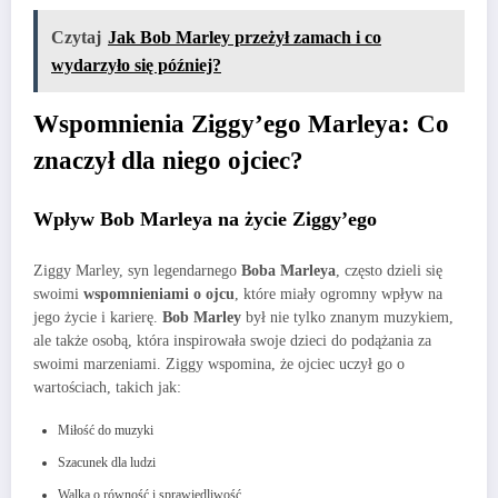
Czytaj
Jak Bob Marley przeżył zamach i co
wydarzyło się później?
Wspomnienia Ziggy’ego Marleya: Co
znaczył dla niego ojciec?
Wpływ Bob Marleya na życie Ziggy’ego
Ziggy Marley, syn legendarnego
Boba Marleya
, często dzieli się
swoimi
wspomnieniami o ojcu
, które miały ogromny wpływ na
jego życie i karierę.
Bob Marley
był nie tylko znanym muzykiem,
ale także osobą, która inspirowała swoje dzieci do podążania za
swoimi marzeniami. Ziggy wspomina, że ojciec uczył go o
wartościach, takich jak:
Miłość do muzyki
Szacunek dla ludzi
Walka o równość i sprawiedliwość