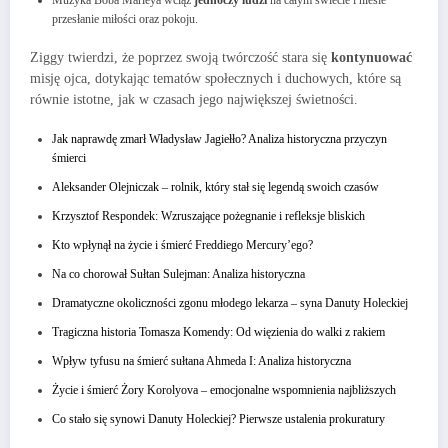
Muzyka Boba Marleya wciąż
jednoczy ludzi
na całym świecie i niesie
przesłanie miłości oraz pokoju.
Ziggy twierdzi, że poprzez swoją twórczość stara się
kontynuować
misję ojca, dotykając tematów społecznych i duchowych, które są
równie istotne, jak w czasach jego największej świetności.
Jak naprawdę zmarł Władysław Jagiełło? Analiza historyczna przyczyn
śmierci
Aleksander Olejniczak – rolnik, który stał się legendą swoich czasów
Krzysztof Respondek: Wzruszające pożegnanie i refleksje bliskich
Kto wpłynął na życie i śmierć Freddiego Mercury’ego?
Na co chorował Sułtan Sulejman: Analiza historyczna
Dramatyczne okoliczności zgonu młodego lekarza – syna Danuty Holeckiej
Tragiczna historia Tomasza Komendy: Od więzienia do walki z rakiem
Wpływ tyfusu na śmierć sułtana Ahmeda I: Analiza historyczna
Życie i śmierć Żory Korolyova – emocjonalne wspomnienia najbliższych
Co stało się synowi Danuty Holeckiej? Pierwsze ustalenia prokuratury