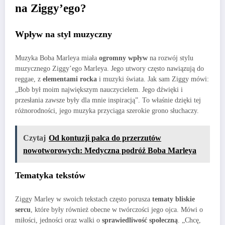
na Ziggy’ego?
Wpływ na styl muzyczny
Muzyka Boba Marleya miała
ogromny wpływ
na rozwój stylu
muzycznego Ziggy’ego Marleya. Jego utwory często nawiązują do
reggae, z
elementami rocka
i muzyki świata. Jak sam Ziggy mówi:
„Bob był moim największym nauczycielem. Jego dźwięki i
przesłania zawsze były dla mnie inspiracją”. To właśnie dzięki tej
różnorodności, jego muzyka przyciąga szerokie grono słuchaczy.
Czytaj
Od kontuzji palca do przerzutów
nowotworowych: Medyczna podróż Boba Marleya
Tematyka tekstów
Ziggy Marley w swoich tekstach często porusza
tematy bliskie
sercu
, które były również obecne w twórczości jego ojca. Mówi o
miłości, jedności oraz walki o
sprawiedliwość społeczną
. „Chcę,