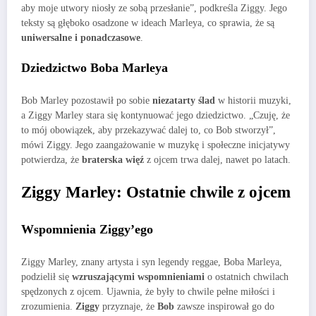
aby moje utwory niosły ze sobą przesłanie”, podkreśla Ziggy. Jego
teksty są głęboko osadzone w ideach Marleya, co sprawia, że są
uniwersalne i ponadczasowe
.
Dziedzictwo Boba Marleya
Bob Marley pozostawił po sobie
niezatarty ślad
w historii muzyki,
a Ziggy Marley stara się kontynuować jego dziedzictwo. „Czuję, że
to mój obowiązek, aby przekazywać dalej to, co Bob stworzył”,
mówi Ziggy. Jego zaangażowanie w muzykę i społeczne inicjatywy
potwierdza, że
braterska więź
z ojcem trwa dalej, nawet po latach.
Ziggy Marley: Ostatnie chwile z ojcem
Wspomnienia Ziggy’ego
Ziggy Marley, znany artysta i syn legendy reggae, Boba Marleya,
podzielił się
wzruszającymi wspomnieniami
o ostatnich chwilach
spędzonych z ojcem. Ujawnia, że były to chwile pełne miłości i
zrozumienia.
Ziggy
przyznaje, że
Bob
zawsze inspirował go do