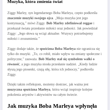
Muzyka, która zmienia świat
Ziggy Marley, syn legendarnego Boba Marleya, często podkreśla
znaczenie muzyki swojego ojca
. „Moja muzyka jest jego
kontynuacją,” mówi Ziggy.
Bob Marley zdefiniował reggae
i
przekazał światu przesłanie miłości oraz jedności. Jak powiedział
Ziggy: „Jego słowa są wciąż aktualne. Wszyscy potrzebujemy
miłości i zrozumienia.”
Ziggy dodaje także, że
spuścizna Boba Marleya
nie ogranicza się
tylko do muzyki. „To, co robił, miało wpływ na zmiany społeczne i
polityczne,” zauważa.
Bob Marley stał się symbolem walki o
równość
, a jego muzyka niosła przesłanie nadziei. „Kiedy ludzie
słyszą jego piosenki, czują siłę, która ich jednoczy,” podkreśla
Ziggy.
Dzięki takim refleksjom, możemy dostrzec, jak ważna jest
muzyczna spuścizna Marleya
, która wciąż inspiruje kolejne
pokolenia artystów i aktywistów na całym świecie.
Jak muzyka Boba Marleya wpłynęła