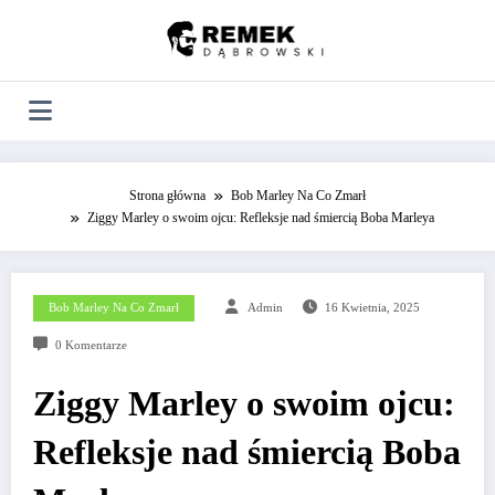
Skip
to
content
Strona główna
Bob Marley Na Co Zmarł
Ziggy Marley o swoim ojcu: Refleksje nad śmiercią Boba Marleya
Bob Marley Na Co Zmarł
Admin
16 Kwietnia, 2025
0 Komentarze
Ziggy Marley o swoim ojcu:
Refleksje nad śmiercią Boba