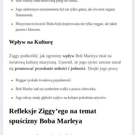
Bob Marley miał niezwykłą pasję do sztuki.
Jego ulubionym instrumentem był nie tylko gitara, ale również organy
Hammonda.
Muzyczna twórczość Boba była inspirowana nie tylko reggae, ale także
jazzem i bluesem.
Wpływ na Kulturę
Ziggy podkreślił, jak ogromny
wpływ
Bob Marleya miał na
światową kulturę muzyczną. Ujawnił, że jego ojciec zawsze starał
się
promować przesłanie miłości i jedności
. Dzięki jego pracy:
Reggae zyskało światową popularność.
Bob Marley stał się symbolem walki o prawa człowieka.
Jego teksty miały głęboki wpływ na kolejne pokolenia artystów.
Refleksje Ziggy’ego na temat
spuścizny Boba Marleya