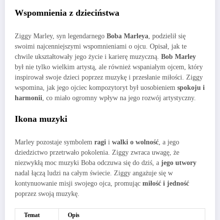
Wspomnienia z dzieciństwa
Ziggy Marley, syn legendarnego
Boba Marleya
, podzielił się
swoimi najcenniejszymi wspomnieniami o ojcu. Opisał, jak te
chwile ukształtowały jego życie i karierę muzyczną.
Bob Marley
był nie tylko wielkim artystą, ale również wspaniałym ojcem, który
inspirował swoje dzieci poprzez muzykę i przesłanie miłości. Ziggy
wspomina, jak jego ojciec kompozytoryt był uosobieniem
spokoju i
harmonii
, co miało ogromny wpływ na jego rozwój artystyczny.
Ikona muzyki
Marley pozostaje symbolem
ragi
i
walki o wolność
, a jego
dziedzictwo przetrwało pokolenia. Ziggy zwraca uwagę, że
niezwykłą moc muzyki Boba odczuwa się do dziś, a
jego utwory
nadal łączą ludzi na całym świecie. Ziggy angażuje się w
kontynuowanie misji swojego ojca, promując
miłość i jedność
poprzez swoją muzykę.
Temat
Opis