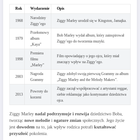
Rok
Wydarzenie
Opis
Narodziny
1968
Ziggy Marley urodził się w Kingston, Jamajka.
Ziggy’ego
Przełomowy
Bob Marley wydał album, który zainspirował
1979
album
Ziggy’ego do tworzenia muzyki.
„Kaya”
Premiera
Film opowiadający o jego ojcu, który miał
1998
filmu
znaczący wpływ na Ziggy’ego.
„Marley”
Nagroda
Ziggy zdobył swoją pierwszą Grammy za album
2003
Grammy
„Ziggy Marley and the Melody Makers”.
Ziggy zaczął współpracować z artystami reggae,
Powroty do
2013
siebie reklamując jako kontynuator dziedzictwa
korzeni
ojca.
Ziggy Marley
nadal podtrzymuje i rozwija
dziedzictwo Boba,
tworząc
nowe melodie
i
ngature zmian
społecznych. Jego życie
jest
dowodem
na to, jak wpływ rodzica potrafi
kształtować
przyszłość
pokolenia.