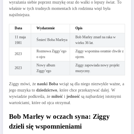
wyrażania siebie poprzez muzykę oraz do walki o lepszy świat. To
właśnie w tych trudnych momentach ich rodzinna więź była
najsilniejsza.
Data
Wydarzenie
Opis
11 maja
Bob Marley zmarł na raka w
Śmierć Boba Marleya
1981
wieku 36 lat.
Rozmowa Ziggy’ego
Ziggy wspomina ostatnie chwile z
2023
o ojcu
ojcem.
Nowy album
Ziggy zapowiada nowy projekt
2023
Ziggy’ego
muzyczny.
Ziggy mówi, że
nauki Boba
wciąż są dla niego niezwykle ważne, a
jego muzyka to
dziedzictwo
, które chce przekazywać dalej. W
wywiadzie podkreśla, że
miłość
i
jedność
są najbardziej istotnymi
wartościami, które od ojca otrzymał.
Bob Marley w oczach syna: Ziggy
dzieli się wspomnieniami