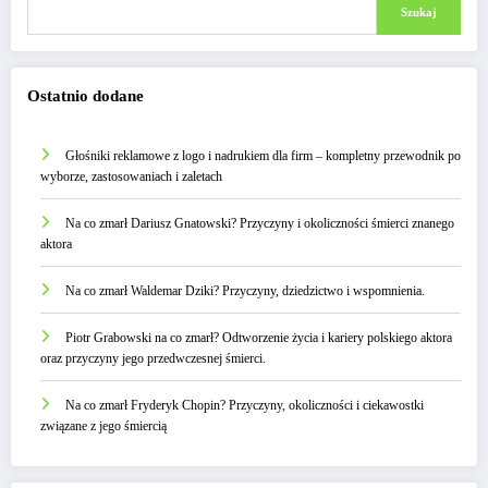
Szukaj
Ostatnio dodane
Głośniki reklamowe z logo i nadrukiem dla firm – kompletny przewodnik po
wyborze, zastosowaniach i zaletach
Na co zmarł Dariusz Gnatowski? Przyczyny i okoliczności śmierci znanego
aktora
Na co zmarł Waldemar Dziki? Przyczyny, dziedzictwo i wspomnienia.
Piotr Grabowski na co zmarł? Odtworzenie życia i kariery polskiego aktora
oraz przyczyny jego przedwczesnej śmierci.
Na co zmarł Fryderyk Chopin? Przyczyny, okoliczności i ciekawostki
związane z jego śmiercią