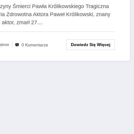
ywatne aktora
zyny Śmierci Pawła Królikowskiego Tragiczna
ria Zdrowotna Aktora Paweł Królikowski, znany
i aktor, zmarł 27…
Dowiedz Się Więcej
dmin
0 Komentarze