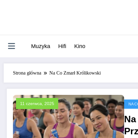
Skip
to
content
Muzyka
Hifi
Kino
Strona główna
Na Co Zmarł Królikowski
11 czerwca, 2025
NA C
Na
Prz