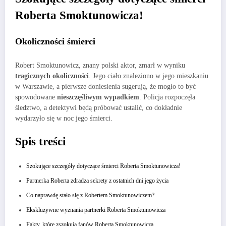
Roberta Smoktunowicza!
Okoliczności śmierci
Robert Smoktunowicz, znany polski aktor, zmarł w wyniku
tragicznych okoliczności
. Jego ciało znaleziono w jego mieszkaniu
w Warszawie, a pierwsze doniesienia sugerują, że mogło to być
spowodowane
nieszczęśliwym wypadkiem
. Policja rozpoczęła
śledztwo, a detektywi będą próbować ustalić, co dokładnie
wydarzyło się w noc jego śmierci.
Spis treści
Szokujące szczegóły dotyczące śmierci Roberta Smoktunowicza!
Partnerka Roberta zdradza sekrety z ostatnich dni jego życia
Co naprawdę stało się z Robertem Smoktunowiczem?
Ekskluzywne wyznania partnerki Roberta Smoktunowicza
Fakty, które zszokują fanów Roberta Smoktunowicza