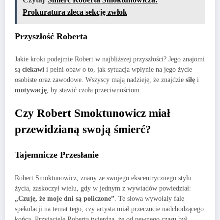
Prokuratura zleca sekcję zwłok
Przyszłość Roberta
Jakie kroki podejmie Robert w najbliższej przyszłości? Jego znajomi
są
ciekawi
i pełni obaw o to, jak sytuacja wpłynie na jego życie
osobiste oraz zawodowe. Wszyscy mają nadzieję, że znajdzie
siłę
i
motywację
, by stawić czoła przeciwnościom.
Czy Robert Smoktunowicz miał
przewidzianą swoją śmierć?
Tajemnicze Przesłanie
Robert Smoktunowicz, znany ze swojego ekscentrycznego stylu
życia, zaskoczył wielu, gdy w jednym z wywiadów powiedział:
„Czuję, że moje dni są policzone”
. Te słowa wywołały falę
spekulacji na temat tego, czy artysta miał przeczucie nadchodzącego
końca. Przyjaciele Roberta twierdzą, że od pewnego czasu był