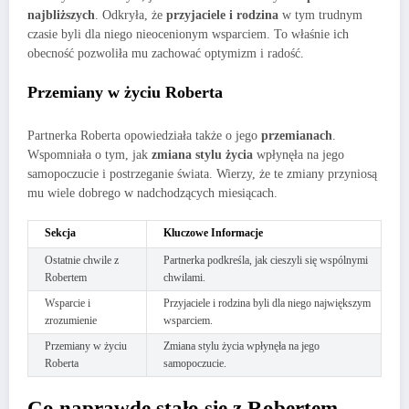
najbliższych
. Odkryła, że
przyjaciele i rodzina
w tym trudnym
czasie byli dla niego nieocenionym wsparciem. To właśnie ich
obecność pozwoliła mu zachować optymizm i radość.
Przemiany w życiu Roberta
Partnerka Roberta opowiedziała także o jego
przemianach
.
Wspomniała o tym, jak
zmiana stylu życia
wpłynęła na jego
samopoczucie i postrzeganie świata. Wierzy, że te zmiany przyniosą
mu wiele dobrego w nadchodzących miesiącach.
Sekcja
Kluczowe Informacje
Ostatnie chwile z
Partnerka podkreśla, jak cieszyli się wspólnymi
Robertem
chwilami.
Wsparcie i
Przyjaciele i rodzina byli dla niego największym
zrozumienie
wsparciem.
Przemiany w życiu
Zmiana stylu życia wpłynęła na jego
Roberta
samopoczucie.
Co naprawdę stało się z Robertem