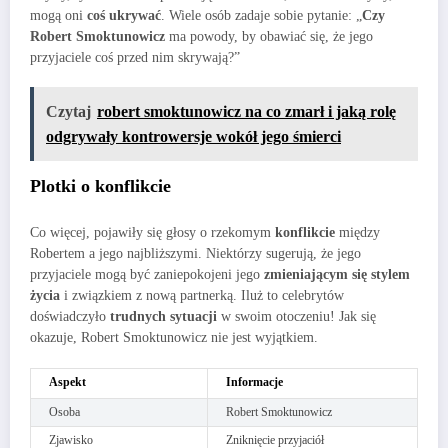
mogą oni
coś ukrywać
. Wiele osób zadaje sobie pytanie: „
Czy
Robert Smoktunowicz
ma powody, by obawiać się, że jego
przyjaciele coś przed nim skrywają?”
Czytaj
robert smoktunowicz na co zmarł i jaką rolę
odgrywały kontrowersje wokół jego śmierci
Plotki o konflikcie
Co więcej, pojawiły się głosy o rzekomym
konflikcie
między
Robertem a jego najbliższymi. Niektórzy sugerują, że jego
przyjaciele mogą być zaniepokojeni jego
zmieniającym się stylem
życia
i związkiem z nową partnerką. Iluż to celebrytów
doświadczyło
trudnych sytuacji
w swoim otoczeniu! Jak się
okazuje, Robert Smoktunowicz nie jest wyjątkiem.
Aspekt
Informacje
Osoba
Robert Smoktunowicz
Zjawisko
Zniknięcie przyjaciół