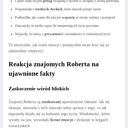
Często czuje się pod
presją
związaną z byciem w związku z osobą publiczną.
Wspomniała o
trudnych chwilach
, które musieli przejść razem.
Podkreśliła, jak ważne dla niej jest
wsparcie
ze strony rodziny i przyjaciół.
Zauważyła, że media często źle interpretują ich życie prywatne.
Wyjawiła, że marzy o
prywatności
i normalności w codziennym życiu.
To niezwykłe, jak wiele emocji i przemyśleń może kryć się za
uśmiechem celebryty!
Reakcja znajomych Roberta na
ujawnione fakty
Zaskoczenie wśród bliskich
Znajomi Roberta są
zszokowani
ujawnionymi faktami. Jak się
okazuje, niewielu z nich zdawało sobie sprawę z tego, co tak
naprawdę działo się za kulisami jego życia. Wiadomości, które
wyszły na jaw, wywołały
liczne emocje
i dyskusje w kręgach
towarzyskich.