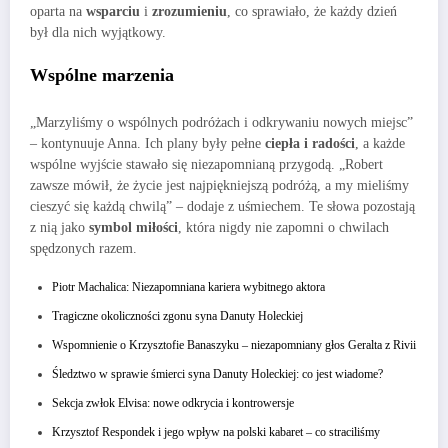
oparta na
wsparciu
i
zrozumieniu
, co sprawiało, że każdy dzień
był dla nich wyjątkowy.
Wspólne marzenia
„Marzyliśmy o wspólnych podróżach i odkrywaniu nowych miejsc”
– kontynuuje Anna. Ich plany były pełne
ciepła i radości
, a każde
wspólne wyjście stawało się niezapomnianą przygodą. „Robert
zawsze mówił, że życie jest najpiękniejszą podróżą, a my mieliśmy
cieszyć się każdą chwilą” – dodaje z uśmiechem. Te słowa pozostają
z nią jako
symbol miłości
, która nigdy nie zapomni o chwilach
spędzonych razem.
Piotr Machalica: Niezapomniana kariera wybitnego aktora
Tragiczne okoliczności zgonu syna Danuty Holeckiej
Wspomnienie o Krzysztofie Banaszyku – niezapomniany głos Geralta z Rivii
Śledztwo w sprawie śmierci syna Danuty Holeckiej: co jest wiadome?
Sekcja zwłok Elvisa: nowe odkrycia i kontrowersje
Krzysztof Respondek i jego wpływ na polski kabaret – co straciliśmy