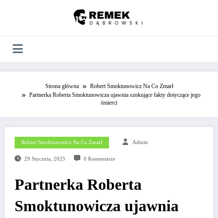
Skip
to
content
Strona główna
Robert Smoktunowicz Na Co Zmarł
Partnerka Roberta Smoktunowicza ujawnia szokujące fakty dotyczące jego
śmierci
Robert Smoktunowicz Na Co Zmarł
Admin
29 Stycznia, 2025
0 Komentarze
Partnerka Roberta
Smoktunowicza ujawnia