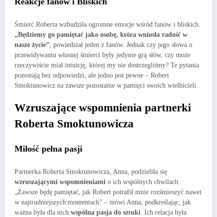
Reakcje fanów i Bliskich
Śmierć Roberta wzbudziła ogromne emocje wśród fanów i bliskich.
„Będziemy go pamiętać jako osobę, która wniosła radość w
nasze życie”
, powiedział jeden z fanów. Jednak czy jego słowa o
przewidywaniu własnej śmierci były jedynie grą słów, czy może
rzeczywiście miał intuicję, której my nie dostrzegliśmy? Te pytania
pozostają bez odpowiedzi, ale jedno jest pewne – Robert
Smoktunowicz na zawsze pozostanie w pamięci swoich wielbicieli.
Wzruszające wspomnienia partnerki
Roberta Smoktunowicza
Miłość pełna pasji
Partnerka Roberta Smoktunowicza, Anna, podzieliła się
wzruszającymi wspomnieniami
o ich wspólnych chwilach.
„Zawsze będę pamiętać, jak Robert potrafił mnie rozśmieszyć nawet
w najtrudniejszych momentach” – mówi Anna, podkreślając, jak
ważna była dla nich
wspólna pasja do sztuki
. Ich relacja była