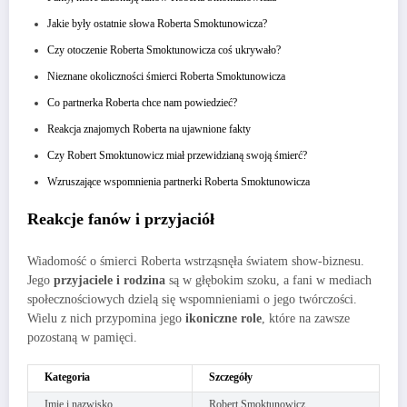
Jakie były ostatnie słowa Roberta Smoktunowicza?
Czy otoczenie Roberta Smoktunowicza coś ukrywało?
Nieznane okoliczności śmierci Roberta Smoktunowicza
Co partnerka Roberta chce nam powiedzieć?
Reakcja znajomych Roberta na ujawnione fakty
Czy Robert Smoktunowicz miał przewidzianą swoją śmierć?
Wzruszające wspomnienia partnerki Roberta Smoktunowicza
Reakcje fanów i przyjaciół
Wiadomość o śmierci Roberta wstrząsnęła światem show-biznesu.
Jego
przyjaciele i rodzina
są w głębokim szoku, a fani w mediach
społecznościowych dzielą się wspomnieniami o jego twórczości.
Wielu z nich przypomina jego
ikoniczne role
, które na zawsze
pozostaną w pamięci.
Kategoria
Szczegóły
Imię i nazwisko
Robert Smoktunowicz