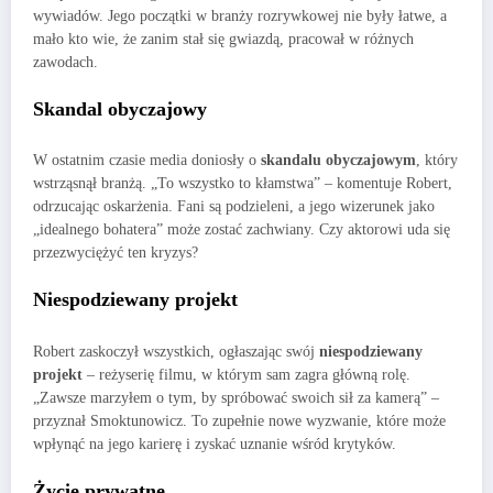
wywiadów. Jego początki w branży rozrywkowej nie były łatwe, a
mało kto wie, że zanim stał się gwiazdą, pracował w różnych
zawodach.
Skandal obyczajowy
W ostatnim czasie media doniosły o
skandalu obyczajowym
, który
wstrząsnął branżą. „To wszystko to kłamstwa” – komentuje Robert,
odrzucając oskarżenia. Fani są podzieleni, a jego wizerunek jako
„idealnego bohatera” może zostać zachwiany. Czy aktorowi uda się
przezwyciężyć ten kryzys?
Niespodziewany projekt
Robert zaskoczył wszystkich, ogłaszając swój
niespodziewany
projekt
– reżyserię filmu, w którym sam zagra główną rolę.
„Zawsze marzyłem o tym, by spróbować swoich sił za kamerą” –
przyznał Smoktunowicz. To zupełnie nowe wyzwanie, które może
wpłynąć na jego karierę i zyskać uznanie wśród krytyków.
Życie prywatne