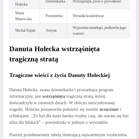
Dziennikarka
Wstrząśnięta, prosi o prywatność
Holecka
Marta
Prezenterka
Wyraziła kondolencje
Manowska
Wspomina zmarłego, podkreśla jego
Michał Szpak
Artysta
wartość
Danuta Holecka wstrząśnięta
tragiczną stratą
Tragiczne wieści z życia Danuty Holeckiej
Danuta Holecka, znana dziennikarka i prowadząca program
informacyjny, jest
wstrząśnięta
tragiczną stratą, której
doświadczyła w ostatnich dniach. W obliczu nieoczekiwanej
tragedii, Holecka postanowiła podzielić się swoimi
uczuciami
i
refleksjami. „To był dla mnie bardzo trudny czas, ale staram się być
silna dla bliskich” – powiedziała w jednym z wywiadów.
Poniżej przedstawiamy tabelę ilustrującą najważniejsze wydarzenia