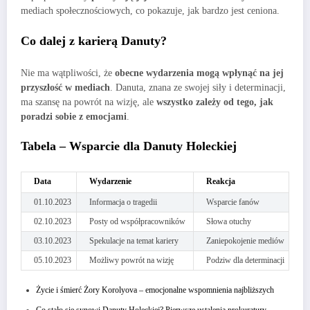
mediach społecznościowych, co pokazuje, jak bardzo jest ceniona.
Co dalej z karierą Danuty?
Nie ma wątpliwości, że
obecne wydarzenia mogą wpłynąć na jej
przyszłość w mediach
. Danuta, znana ze swojej siły i determinacji,
ma szansę na powrót na wizję, ale
wszystko zależy od tego, jak
poradzi sobie z emocjami
.
Tabela – Wsparcie dla Danuty Holeckiej
Data
Wydarzenie
Reakcja
01.10.2023
Informacja o tragedii
Wsparcie fanów
02.10.2023
Posty od współpracowników
Słowa otuchy
03.10.2023
Spekulacje na temat kariery
Zaniepokojenie mediów
05.10.2023
Możliwy powrót na wizję
Podziw dla determinacji
Życie i śmierć Żory Korolyova – emocjonalne wspomnienia najbliższych
Co stało się synowi Danuty Holeckiej? Pierwsze ustalenia prokuratury