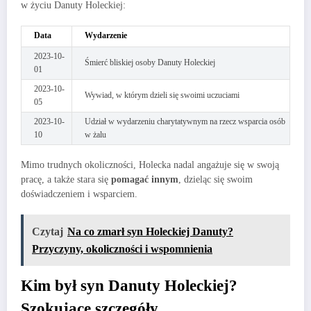
w życiu Danuty Holeckiej:
Data
Wydarzenie
2023-10-
Śmierć bliskiej osoby Danuty Holeckiej
01
2023-10-
Wywiad, w którym dzieli się swoimi uczuciami
05
2023-10-
Udział w wydarzeniu charytatywnym na rzecz wsparcia osób
10
w żalu
Mimo trudnych okoliczności, Holecka nadal angażuje się w swoją
pracę, a także stara się
pomagać innym
, dzieląc się swoim
doświadczeniem i wsparciem.
Czytaj
Na co zmarł syn Holeckiej Danuty?
Przyczyny, okoliczności i wspomnienia
Kim był syn Danuty Holeckiej?
Szokujące szczegóły.