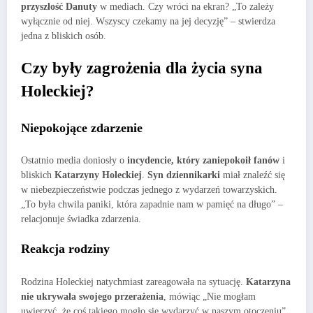
przyszłość Danuty
w mediach. Czy wróci na ekran? „To zależy
wyłącznie od niej. Wszyscy czekamy na jej decyzję” – stwierdza
jedna z bliskich osób.
Czy były zagrożenia dla życia syna
Holeckiej?
Niepokojące zdarzenie
Ostatnio media doniosły o
incydencie, który zaniepokoił fanów
i
bliskich
Katarzyny Holeckiej
.
Syn dziennikarki
miał znaleźć się
w niebezpieczeństwie podczas jednego z wydarzeń towarzyskich.
„To była chwila paniki, która zapadnie nam w pamięć na długo” –
relacjonuje świadka zdarzenia.
Reakcja rodziny
Rodzina Holeckiej natychmiast zareagowała na sytuację.
Katarzyna
nie ukrywała swojego przerażenia
, mówiąc „Nie mogłam
uwierzyć, że coś takiego mogło się wydarzyć w naszym otoczeniu”.