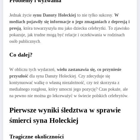
Problemy i wyzwania
Jednak życie
synu Danuty Holeckiej
to nie tylko sukcesy.
W
mediach pojawiły się informacje o jego zmaganiach z depresją i
presją
, która towarzyszyła mu jako dziecku celebrytki. To zjawisko
pokazuje, jak trudne mogą być relacje i oczekiwania w rodzinach
osób publicznych.
Co dalej?
W obliczu tych wydarzeń,
wielu zastanawia się, co przyniesie
przyszłość
dla syna Danuty Holeckiej. Czy zdecyduje się
kontynuować walkę o własną niezależność, czy też skorzysta z
medialnego rozgłosu, który umocni jego pozycję? Czas pokaże, ale
na pewno nie można go lekceważyć w świecie polskich celebrytów.
Pierwsze wyniki śledztwa w sprawie
śmierci syna Holeckiej
Tragiczne okoliczności