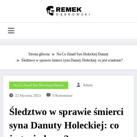
Skip
to
content
Strona główna
Na Co Zmarł Syn Holeckiej Danuty
Śledztwo w sprawie śmierci syna Danuty Holeckiej: co jest wiadome?
Na Co Zmarł Syn Holeckiej Danuty
Admin
22 Stycznia, 2025
0 Komentarze
Śledztwo w sprawie śmierci
syna Danuty Holeckiej: co