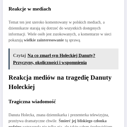
Reakcje w mediach
Temat ten jest szeroko komentowany w polskich mediach, a
dziennikarze starają się dotrzeć do wszystkich dostępnych
informacji. Wiele osób jest zszokowanych, a komentarze w sieci
pokazują
wielkie zainteresowanie
tą sprawą.
Czytaj
Na co zmarł syn Holeckiej Danuty?
Przyczyny, okoliczności i wspomnienia
Reakcja mediów na tragedię Danuty
Holeckiej
Tragiczna wiadomość
Danuta Holecka, znana dziennikarka i prezenterka telewizyjna,
przeżywa dramatyczne chwile.
Śmierć jej bliskiego członka
rodziny
wstrząsnęła nie tylko nią, ale także całym środowiskiem