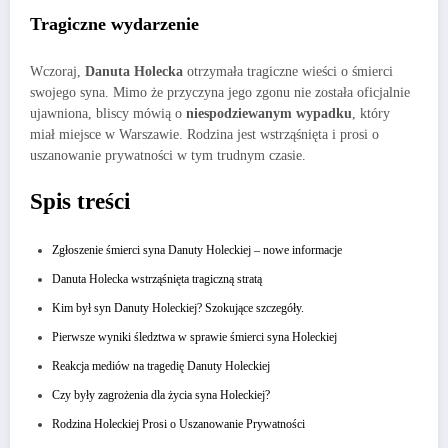
Tragiczne wydarzenie
Wczoraj,
Danuta Holecka
otrzymała tragiczne wieści o śmierci
swojego syna. Mimo że przyczyna jego zgonu nie została oficjalnie
ujawniona, bliscy mówią o
niespodziewanym wypadku
, który
miał miejsce w Warszawie. Rodzina jest wstrząśnięta i prosi o
uszanowanie prywatności w tym trudnym czasie.
Spis treści
Zgłoszenie śmierci syna Danuty Holeckiej – nowe informacje
Danuta Holecka wstrząśnięta tragiczną stratą
Kim był syn Danuty Holeckiej? Szokujące szczegóły.
Pierwsze wyniki śledztwa w sprawie śmierci syna Holeckiej
Reakcja mediów na tragedię Danuty Holeckiej
Czy były zagrożenia dla życia syna Holeckiej?
Rodzina Holeckiej Prosi o Uszanowanie Prywatności