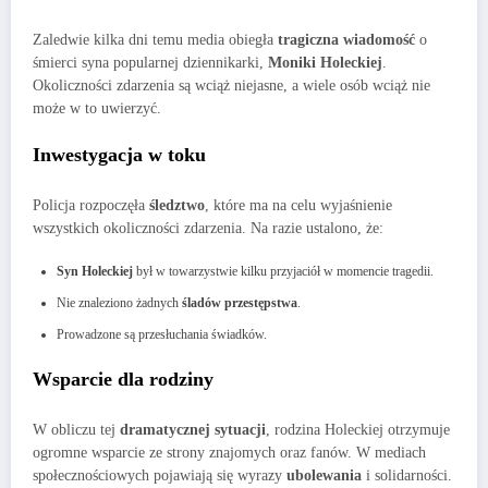
Zaledwie kilka dni temu media obiegła
tragiczna wiadomość
o
śmierci syna popularnej dziennikarki,
Moniki Holeckiej
.
Okoliczności zdarzenia są wciąż niejasne, a wiele osób wciąż nie
może w to uwierzyć.
Inwestygacja w toku
Policja rozpoczęła
śledztwo
, które ma na celu wyjaśnienie
wszystkich okoliczności zdarzenia. Na razie ustalono, że:
Syn Holeckiej
był w towarzystwie kilku przyjaciół w momencie tragedii.
Nie znaleziono żadnych
śladów przestępstwa
.
Prowadzone są przesłuchania świadków.
Wsparcie dla rodziny
W obliczu tej
dramatycznej sytuacji
, rodzina Holeckiej otrzymuje
ogromne wsparcie ze strony znajomych oraz fanów. W mediach
społecznościowych pojawiają się wyrazy
ubolewania
i solidarności.