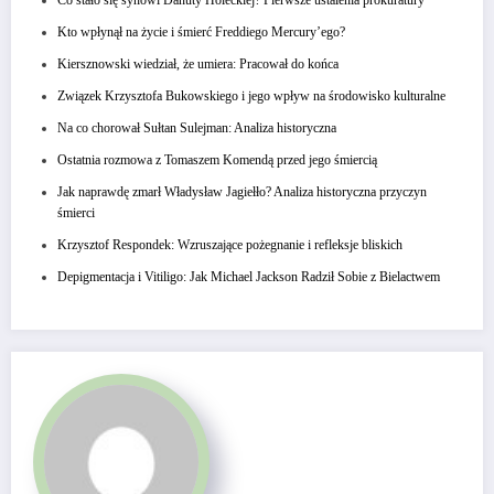
Kto wpłynął na życie i śmierć Freddiego Mercury’ego?
Kiersznowski wiedział, że umiera: Pracował do końca
Związek Krzysztofa Bukowskiego i jego wpływ na środowisko kulturalne
Na co chorował Sułtan Sulejman: Analiza historyczna
Ostatnia rozmowa z Tomaszem Komendą przed jego śmiercią
Jak naprawdę zmarł Władysław Jagiełło? Analiza historyczna przyczyn
śmierci
Krzysztof Respondek: Wzruszające pożegnanie i refleksje bliskich
Depigmentacja i Vitiligo: Jak Michael Jackson Radził Sobie z Bielactwem