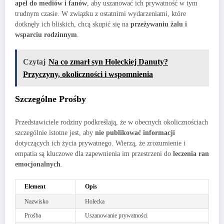
apel do mediów i fanów
, aby uszanować ich prywatność w tym
trudnym czasie. W związku z ostatnimi wydarzeniami, które
dotknęły ich bliskich, chcą skupić się na
przeżywaniu żalu i
wsparciu rodzinnym
.
Czytaj
Na co zmarł syn Holeckiej Danuty?
Przyczyny, okoliczności i wspomnienia
Szczególne Prośby
Przedstawiciele rodziny podkreślają, że w obecnych okolicznościach
szczególnie istotne jest, aby
nie publikować informacji
dotyczących ich życia prywatnego. Wierzą, że zrozumienie i
empatia są kluczowe dla zapewnienia im przestrzeni do
leczenia ran
emocjonalnych
.
Element
Opis
Nazwisko
Holecka
Prośba
Uszanowanie prywatności