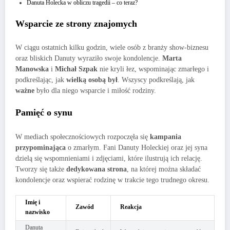
Danuta Holecka w obliczu tragedii – co teraz?
Wsparcie ze strony znajomych
W ciągu ostatnich kilku godzin, wiele osób z branży show-biznesu
oraz bliskich Danuty wyraziło swoje kondolencje.
Marta
Manowska
i
Michał Szpak
nie kryli łez, wspominając zmarłego i
podkreślając, jak
wielką osobą był
. Wszyscy podkreślają, jak
ważne
było dla niego wsparcie i miłość rodziny.
Pamięć o synu
W mediach społecznościowych rozpoczęła się
kampania
przypominająca
o zmarłym. Fani Danuty Holeckiej oraz jej syna
dzielą się wspomnieniami i zdjęciami, które ilustrują ich relację.
Tworzy się także
dedykowana strona
, na której można składać
kondolencje oraz wspierać rodzinę w trakcie tego trudnego okresu.
Imię i
Zawód
Reakcja
nazwisko
Danuta