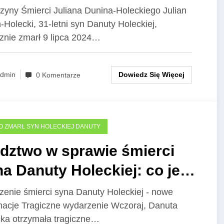
liczności i wspomnienia
zyny Śmierci Juliana Dunina-Holeckiego Julian
-Holecki, 31-letni syn Danuty Holeckiej,
cznie zmarł 9 lipca 2024…
Dowiedz Się Więcej
dmin
0 Komentarze
O ZMARŁ SYN HOLECKIEJ DANUTY
edztwo w sprawie śmierci
a Danuty Holeckiej: co jest
adome?
zenie śmierci syna Danuty Holeckiej - nowe
macje Tragiczne wydarzenie Wczoraj, Danuta
ka otrzymała tragiczne…