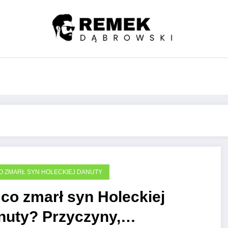
O ZMARŁ SYN HOLECKIEJ DANUTY
co zmarł syn Holeckiej
nuty? Przyczyny,