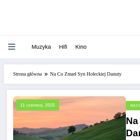
Skip
to
content
Muzyka
Hifi
Kino
Strona główna
Na Co Zmarł Syn Holeckiej Danuty
11 czerwca, 2025
NA C
Na 
Da